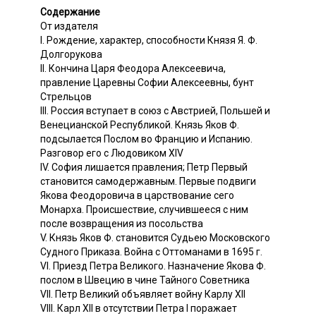
Содержание
От издателя
I. Рождение, характер, способности Князя Я. Ф.
Долгорукова
II. Кончина Царя Феодора Алексеевича,
правление Царевны Софии Алексеевны, бунт
Стрельцов
III. Россия вступает в союз с Австрией, Польшей и
Венецианской Республикой. Князь Яков Ф.
подсылается Послом во Францию и Испанию.
Разговор его с Людовиком XIV
IV. София лишается правления; Петр Первый
становится самодержавным. Первые подвиги
Якова Феодоровича в царствование сего
Монарха. Происшествие, случившееся с ним
после возвращения из посольства
V. Князь Яков Ф. становится Судьею Московского
Судного Приказа. Война с Оттоманами в 1695 г.
VI. Приезд Петра Великого. Назначение Якова Ф.
послом в Швецию в чине Тайного Советника
VII. Петр Великий объявляет войну Карлу XII
VIII. Карл XII в отсутствии Петра I поражает