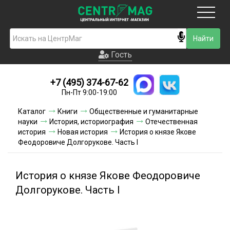
Москва
Гость
Гость
+7 (495) 374-67-62
Новинки
Пн-Пт 9:00-19:00
Условия доставки
Каталог
Книги
Общественные и гуманитарные
науки
История, историография
Отечественная
Условия оплаты
история
Новая история
История о князе Якове
Феодоровиче Долгорукове. Часть I
Контакты
История о князе Якове Феодоровиче
Акции и скидки
Долгорукове. Часть I