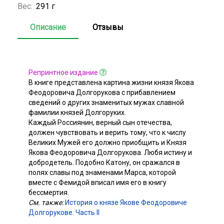
Вес:
291 г
Описание
Отзывы
Репринтное издание
В книге представлена картина жизни князя Якова
Феодоровича Долгорукова с прибавлением
сведений о других знаменитых мужах славной
фамилии князей Долгоруких.
Каждый Россиянин, верный сын отечества,
должен чувствовать и верить тому, что к числу
Великих Мужей его должно приобщить и Князя
Якова Феодоровича Долгорукова. Любя истину и
добродетель. Подобно Катону, он сражался в
полях славы под знаменами Марса, которой
вместе с Фемидой вписал имя его в книгу
бессмертия.
См. также:
История о князе Якове Феодоровиче
Долгорукове. Часть II