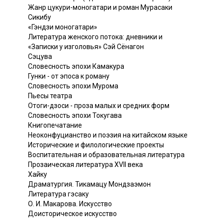
Жанр цукури-моногатари и роман Мурасаки
Сикибу
«Гэндзи моногатари»
Литература женского потока: дневники и
«Записки у изголовья» Сэй Сёнагон
Сэцува
Словесность эпохи Камакура
Гунки - от эпоса к роману
Словесность эпохи Мурома
Пьесы театра
Отоги-дзоси - проза малых и средних форм
Словесность эпохи Токугава
Книгопечатание
Неоконфуцианство и поэзия на китайском языке
Исторические и филологические проекты
Воспитательная и образовательная литература
Прозаическая литература XVII века
Хайку
Драматургия. Тикамацу Мондзаэмон
Литература гэсаку
О. И. Макарова. Искусство
Доисторическое искусство