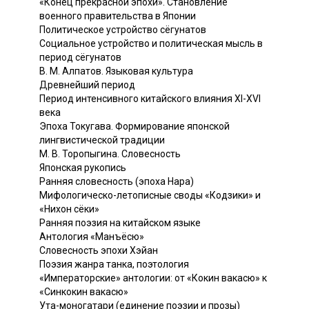
«Конец прекрасной эпохи». Становление
военного правительства в Японии
Политическое устройство сёгунатов
Социальное устройство и политическая мысль в
период сёгунатов
B. М. Алпатов. Языковая культура
Древнейший период
Период интенсивного китайского влияния XI-XVI
века
Эпоха Токугава. Формирование японской
лингвистической традиции
М. В. Торопыгина. Словесность
Японская рукопись
Ранняя словесность (эпоха Нара)
Мифологическо-летописные своды «Кодзики» и
«Нихон сёки»
Ранняя поэзия на китайском языке
Антология «Манъёсю»
Словесность эпохи Хэйан
Поэзия жанра танка, поэтология
«Императорские» антологии: от «Кокин вакасю» к
«Синкокин вакасю»
Ута-моногатари (единение поэзии и прозы)