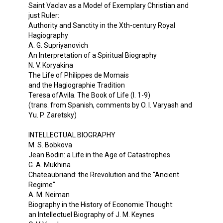
Saint Vaclav as a Mode! of Exemplary Christian and
just Ruler:
Authority and Sanctity in the Xth-century Royal
Hagiography
A. G. Supriyanovich
An Interpretation of a Spiritual Biography
N. V. Koryakina
The Life of Philippes de Momais
and the Hagiographie Tradition
Teresa ofAvila. The Book of Life (I. 1-9)
(trans. from Spanish, comments by O. I. Varyash and
Yu. P. Zaretsky)
INTELLECTUAL BIOGRAPHY
M. S. Bobkova
Jean Bodin: a Life in the Age of Catastrophes
G. A. Mukhina
Chateaubriand: the Rrevolution and the "Ancient
Regime"
A. M. Neiman
Biography in the History of Economie Thought:
an Intellectuel Biography of J. M. Keynes