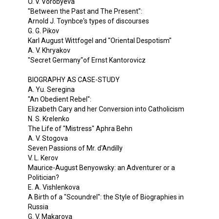
O. V. Vorobyeva
"Between the Past and The Present":
Arnold J. Toynbce's types of discourses
G. G. Pikov
Karl August Wittfogel and "Oriental Despotism"
A. V. Khryakov
"Secret Germany"of Ernst Kantorovicz
BIOGRAPHY AS CASE-STUDY
A. Yu. Seregina
"An Obedient Rebel":
Elizabeth Cary and her Conversion into Catholicism
N. S. Krelenko
The Life of "Mistress" Aphra Behn
A. V. Stogova
Seven Passions of Mr. d'Andilly
V. L. Kerov
Maurice-August Benyowsky: an Adventurer or a
Politician?
E. A. Vishlenkova
A Birth of a "Scoundrel": the Style of Biographies in
Russia
G. V. Makarova