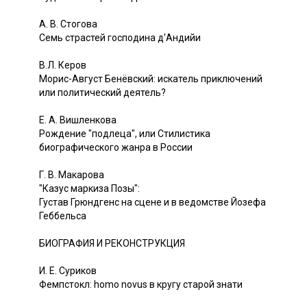
A. В. Стогова
Семь страстей господина д'Андийи
B.Л. Керов
Морис-Август Бенёвский: искатель приключений
или политический деятель?
Е. А. Вишленкова
Рождение "подлеца", или Стилистика
биографического жанра в России
Г. В. Макарова
"Казус маркиза Позы":
Густав Грюндгенс на сцене и в ведомстве Йозефа
Геббельса
БИОГРАФИЯ И РЕКОНСТРУКЦИЯ
И. Е. Суриков
Фемпстокл: homo novus в кругу старой знати