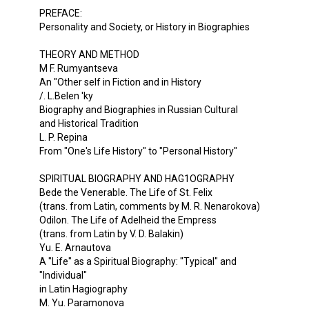
PREFACE:
Personality and Society, or History in Biographies
THEORY AND METHOD
M F. Rumyantseva
An "Other self in Fiction and in History
/. L.Belen 'ky
Biography and Biographies in Russian Cultural
and Historical Tradition
L. P. Repina
From "One's Life History" to "Personal History"
SPIRITUAL BIOGRAPHY AND HAG1OGRAPHY
Bede the Venerable. The Life of St. Felix
(trans. from Latin, comments by M. R. Nenarokova)
Odilon. The Life of Adelheid the Empress
(trans. from Latin by V. D. Balakin)
Yu. E. Arnautova
A "Life" as a Spiritual Biography: "Typical" and
"Individual"
in Latin Hagiography
M. Yu. Paramonova