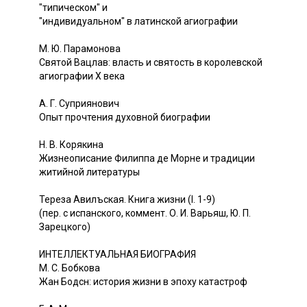
"типическом" и
"индивидуальном" в латинской агиографии
М. Ю. Парамонова
Святой Вацлав: власть и святость в королевской
агиографии X века
А. Г. Суприянович
Опыт прочтения духовной биографии
Н. В. Корякина
Жизнеописание Филиппа де Морне и традиции
житийной литературы
Тереза Авилъская. Книга жизни (I. 1-9)
(пер. с испанского, коммент. О. И. Варьяш, Ю. П.
Зарецкого)
ИНТЕЛЛЕКТУАЛЬНАЯ БИОГРАФИЯ
М. С. Бобкова
Жан Бодсн: история жизни в эпоху катастроф