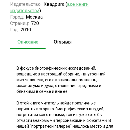
Издательство:
Квадрига (
все книги
издательства
)
Город:
Москва
Страниц:
720
Год:
2010
Описание
Отзывы
В фокусе биографических исследований,
вошедших в настоящий сборник, - внутренний
мир человека, его эмоциональная жизнь,
искания ума и духа, отношения с родными и
близкими в семье и вне ее.
В этой книге читатель найдет различные
варианты историко-биографически.х штудий,
встретится как с новыми, так и с уже хотя бы
отчасти знакомыми персонажами и сюжетами. В
нашей "портретной галерее" нашлось место и для