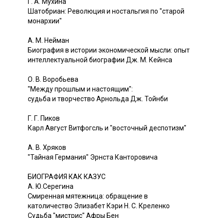
Г. А. Мухина
Шатобриан: Революция и ностальгия по "старой
монархии"
А. М. Нейман
Биография в истории экономической мысли: опыт
интеллектуальной биографии Дж. М. Кейнса
О. В. Воробьева
"Между прошлым и настоящим":
судьба и творчество Арнольда Дж. Тойнби
Г. Г. Пиков
Карл Август Витфогсль и "восточный деспотизм"
А. В. Хряков
"Тайная Германия" Эрнста Канторовича
БИОГРАФИЯ КАК КАЗУС
А. Ю.Серегина
Смиренная мятежница: обращение в
католичество Элизабет Кэри Н. С. Креленко
Судьба "мистрис" Афры Бен