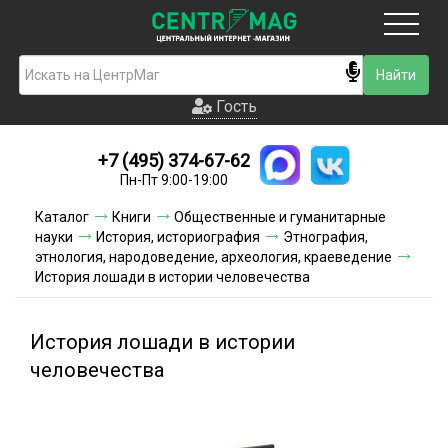
Москва
Гость
Гость
+7 (495) 374-67-62
Новинки
Пн-Пт 9:00-19:00
Условия доставки
Каталог
Книги
Общественные и гуманитарные
науки
История, историография
Этнография,
Условия оплаты
этнология, народоведение, археология, краеведение
История лошади в истории человечества
Контакты
История лошади в истории
Акции и скидки
человечества