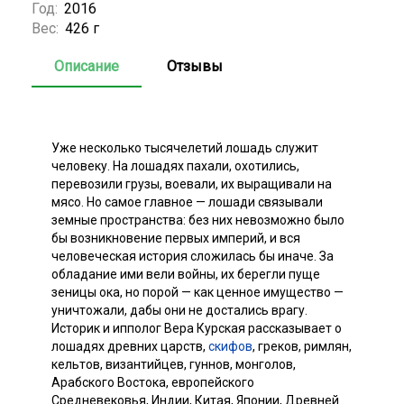
Год:
2016
Вес:
426 г
Описание
Отзывы
Уже несколько тысячелетий лошадь служит
человеку. На лошадях пахали, охотились,
перевозили грузы, воевали, их выращивали на
мясо. Но самое главное — лошади связывали
земные пространства: без них невозможно было
бы возникновение первых империй, и вся
человеческая история сложилась бы иначе. За
обладание ими вели войны, их берегли пуще
зеницы ока, но порой — как ценное имущество —
уничтожали, дабы они не достались врагу.
Историк и ипполог Вера Курская рассказывает о
лошадях древних царств,
скифов
, греков, римлян,
кельтов, византийцев, гуннов, монголов,
Арабского Востока, европейского
Средневековья, Индии, Китая, Японии, Древней