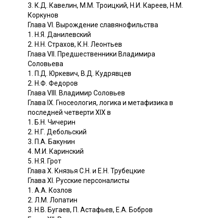
3. К.Д. Кавелин, М.М. Троицкий, Н.И. Кареев, Н.М.
Коркунов
Глава VI. Вырождение славянофильства
1. Н.Я. Данилевский
2. Н.Н. Страхов, К.Н. Леонтьев
Глава VII. Предшественники Владимира
Соловьева
1. П.Д. Юркевич, В.Д. Кудрявцев
2. Н.Ф. Федоров
Глава VIII. Владимир Соловьев
Глава IX. Гносеология, логика и метафизика в
последней четверти XIX в
1. Б.Н. Чичерин
2. Н.Г. Дебольский
3. П.А. Бакунин
4. М.И. Каринский
5. Н.Я. Грот
Глава X. Князья С.Н. и Е.Н. Трубецкие
Глава XI. Русские персоналисты
1. А.А. Козлов
2. Л.М. Лопатин
3. Н.В. Бугаев, П. Астафьев, Е.А. Бобров