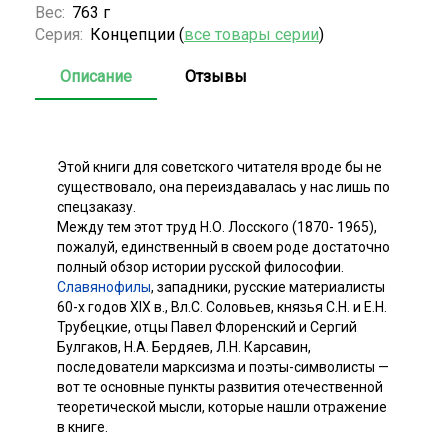
Вес:
763 г
Серия:
Концепции (
все товары серии
)
Описание
Отзывы
Этой книги для советского читателя вроде бы не
существовало, она переиздавалась у нас лишь по
спецзаказу.
Между тем этот труд Н.О. Лосского (1870- 1965),
пожалуй, единственный в своем роде достаточно
полный обзор истории русской философии.
Славянофилы
, западники, русские материалисты
60-х годов XIX в., Вл.С. Соловьев, князья С.Н. и Е.Н.
Трубецкие, отцы Павел Флоренский и Сергий
Булгаков, Н.А. Бердяев, Л.Н. Карсавин,
последователи марксизма и поэты-символисты —
вот те основные пункты развития отечественной
теоретической мысли, которые нашли отражение
в книге.