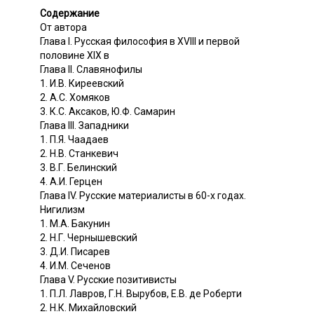
Содержание
От автора
Глава I. Русская философия в XVIII и первой
половине XIX в
Глава II. Славянофилы
1. И.В. Киреевский
2. А.С. Хомяков
3. К.С. Аксаков, Ю.Ф. Самарин
Глава III. Западники
1. П.Я. Чаадаев
2. Н.В. Станкевич
3. В.Г. Белинский
4. А.И. Герцен
Глава IV. Русские материалисты в 60-х годах.
Нигилизм
1. М.А. Бакунин
2. Н.Г. Чернышевский
3. Д.И. Писарев
4. И.М. Сеченов
Глава V. Русские позитивисты
1. П.Л. Лавров, Г.Н. Вырубов, Е.В. де Роберти
2. Н.К. Михайловский