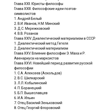
Глава XXII. Юристы-философы
Глава XXIII. Философские идеи поэтов-
символистов
1. Андрей Белый
2. В.И. Иванов, Н.М. Минский
3. Д.С. Мережковский
4. В.В. Розанов
Глава XXIV. Диалектический материализм в СССР
1. Диалектический метод Гегеля
2. Диалектический материализм
Глава XXV. Влияние философии Э. Маха и Р.
Авенариуса на марксистов
Глава XXVI. Новейший период развития русской
философии
1. С.А. Алексеев (Аскольдов)
2. B.C. Шилкарский
3. Л.Л. Кобылинский
4. П. Боранецкий
5. Б.П. Вышеславцев
6. И.А. Ильин
7. Отец Василий Зеньковский
8. Отец Георгий Флоровский