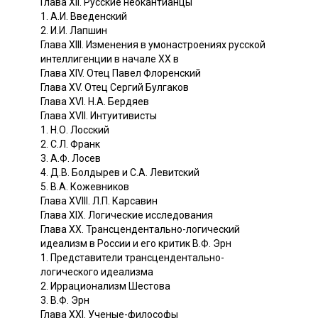
Глава XII. Русские неокантианцы
1. А.И. Введенский
2. И.И. Лапшин
Глава XIII. Изменения в умонастроениях русской
интеллигенции в начале XX в
Глава XIV. Отец Павел Флоренский
Глава XV. Отец Сергий Булгаков
Глава XVI. Н.А. Бердяев
Глава XVII. Интуитивисты
1. Н.О. Лосский
2. С.Л. Франк
3. А.Ф. Лосев
4. Д.В. Болдырев и С.А. Левитский
5. В.А. Кожевников
Глава XVIII. Л.П. Карсавин
Глава XIX. Логические исследования
Глава XX. Трансцендентально-логический
идеализм в России и его критик В.Ф. Эрн
1. Представители трансцендентально-
логического идеализма
2. Иррационализм Шестова
3. В.Ф. Эрн
Глава XXI. Ученые-философы