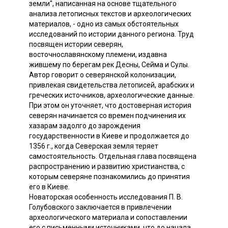
земли", написанная на основе тщательного
анализа летописных текстов и археологических
материалов, - одно из самых обстоятельных
исследований по истории данного региона. Труд
посвящен истории северян,
восточнославянскому племени, издавна
жившему по берегам рек Десны, Сейма и Сулы.
Автор говорит о северянской колонизации,
привлекая свидетельства летописей, арабских и
греческих источников, археологические данные.
При этом он уточняет, что достоверная история
северян начинается со времен подчинения их
хазарам задолго до зарождения
государственности в Киеве и продолжается до
1356 г., когда Северская земля теряет
самостоятельность. Отдельная глава посвящена
распространению и развитию христианства, с
которым северяне познакомились до принятия
его в Киеве.
Новаторская особенность исследования П. В.
Голубовского заключается в привлечении
археологического материала и сопоставлении
его с письменными источниками, что до начала