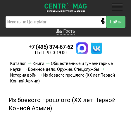
Москва
Гость
Гость
+7 (495) 374-67-62
Новинки
Пн-Пт 9:00-19:00
Условия доставки
Каталог
Книги
Общественные и гуманитарные
науки
Военное дело. Оружие. Спецслужбы
Условия оплаты
История войн
Из боевого прошлого (XX лет Первой
Конной Армии)
Контакты
Из боевого прошлого (XX лет Первой
Акции и скидки
Конной Армии)