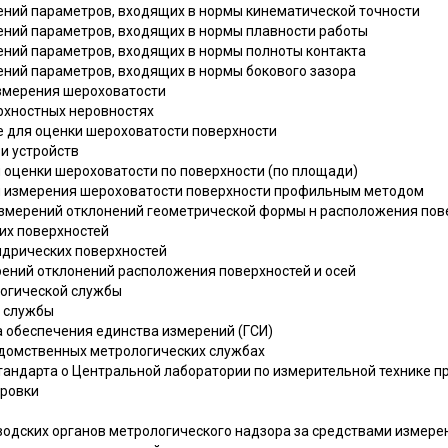
рений параметров, входящих в нормы кинематической точности
рений параметров, входящих в нормы плавности работы
рений параметров, входящих в нормы полноты контакта
ений параметров, входящих в нормы бокового зазора
измерения шероховатости
ерхностных неровностях
ые для оценки шероховатости поверхности
 и устройств
ля оценки шероховатости по поверхности (по площади)
для измерения шероховатости поверхности профильным методом
а измерений отклонений геометрической формы н расположения пов
ких поверхностей
ндрических поверхностей
ерений отклонений расположения поверхностей и осей
ологической службы
й службы
ма обеспечения единства измерений (ГСИ)
ведомственных метрологических службах
сстандарта о Центральной лаборатории по измерительной технике 
ировки
заводских органов метрологического надзора за средствами измере