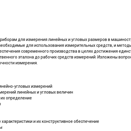
риборам для измерения линейных и угловых размеров в машиност
необходимые для использования измерительных средств, и метод
еспечения современного производства в целях достижения единс
ственного эталона до рабочих средств измерений. Изложены вопр
очности измерения.
линейно-угловых измерений
змерений линейных и угловых величин
, их определение
ы
е характеристики и их конструктивное обеспечение
ры