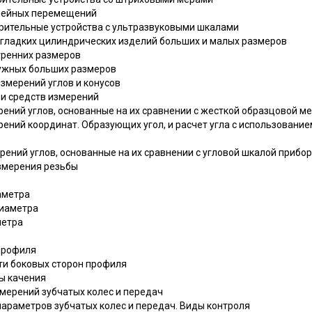
инейных перемещений
мерительные устройства с ультразвуковыми шкалами
й гладких цилиндрических изделий больших и малых размеров
утренних размеров
ружных больших размеров
 измерений углов и конусов
в и средств измерений
мерений углов, основанные на их сравнении с жесткой образцовой м
мерений координат. Образующих угол, и расчет угла с использован
мерений углов, основанные на их сравнении с угловой шкалой прибо
измерения резьбы
аметра
диаметра
метра
 профиля
ти боковых сторон профиля
ры качения
змерений зубчатых колес и передач
параметров зубчатых колес и передач. Виды контроля