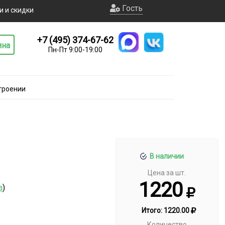
Гость
и и скидки
+7 (495) 374-67-62
ина
Пн-Пт 9:00-19:00
троении
В наличии
Цена за шт.
1220
а
)
Итого:
1220.00
Количество