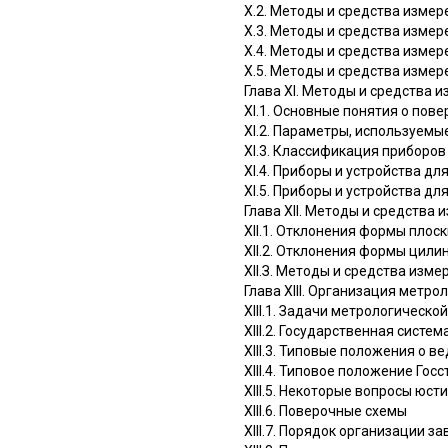
Х.2. Методы и средства изме
Х.3. Методы и средства изме
Х.4. Методы и средства изме
X.5. Методы и средства измер
Глава XI. Методы и средства 
XI.1. Основные понятия о пов
XI.2. Параметры, используем
XI.3. Классификация приборов
XI.4. Приборы и устройства д
XI.5. Приборы и устройства 
Глава XII. Методы и средств
XII.1. Отклонения формы плос
XII.2. Отклонения формы цили
ХII.З. Методы и средства изм
Глава XIII. Организация метр
XIII.1. Задачи метрологическо
XIII.2. Государственная систе
XIII.3. Типовые положения о 
XIII.4. Типовое положение Го
XIII.5. Некоторые вопросы юст
XIII.6. Поверочные схемы
XIII.7. Порядок организации 