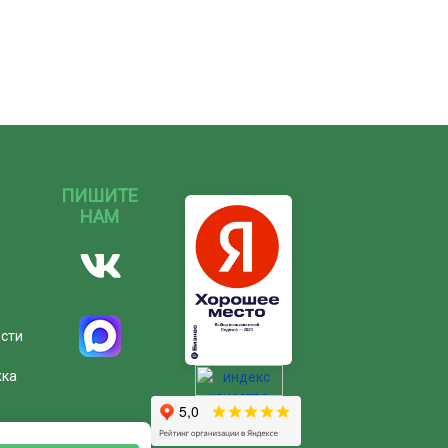
ПИШИТЕ
НАМ
ости
жка