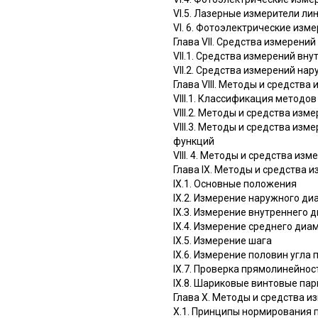
VI.5. Лазерные измерители л
VI. 6. Фотоэлектрические из
Глава VII. Средства измерени
VII.1. Средства измерений вн
VII.2. Средства измерений на
Глава VIII. Методы и средства
VIII.1. Классификация методо
VIII.2. Методы и средства из
VIII.3. Методы и средства из
функций
VIII. 4. Методы и средства из
Глава IX. Методы и средства 
IX.1. Основные положения
IX.2. Измерение наружного ди
IХ.З. Измерение внутреннего 
IX.4. Измерение среднего диа
IX.5. Измерение шага
IX.6. Измерение половин угла
IX.7. Проверка прямолинейнос
IX.8. Шариковые винтовые па
Глава X. Методы и средства и
X.1. Принципы нормирования 