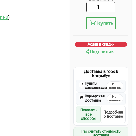
ерии
)
Купить
Акции и скидки
Поделиться
Доставка в город
Колумбус
Пункты
Нет
📍
самовывоза
данных
Курьерская
Нет
🚚
доставка
данных
Показать
Подробнее
все
о доставке
способы
Рассчитать стоимость
доставки