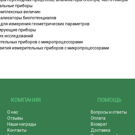
уальные приборы
комплексных величин
нализаторы биопотенциалов
 для измерения геометрических параметров
зирующие приборы
ких исследований
рительных приборов с микропроцессорами
вития измерительных приборов с микропроцессорами
КОМПАНИЯ
ПОМОЩЬ
О нас
Вопросы и ответы
Отзывы
Оплата
Наши награды
Возврат
Контакты
Доставка