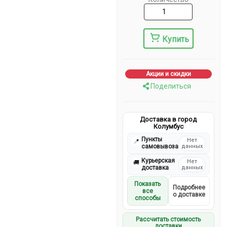
Купить
Акции и скидки
Поделиться
Доставка в город
Колумбус
Пункты
Нет
📍
самовывоза
данных
Курьерская
Нет
🚚
доставка
данных
Показать
Подробнее
все
о доставке
способы
Рассчитать стоимость
доставки