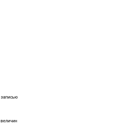
й записью
 величин