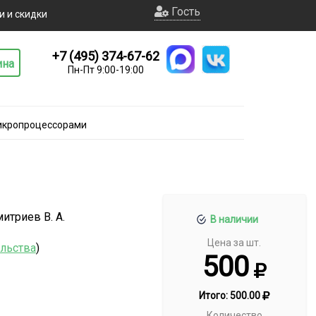
Гость
и и скидки
+7 (495) 374-67-62
ина
Пн-Пт 9:00-19:00
икропроцессорами
итриев В. А.
В наличии
Цена за шт.
ельства
)
500
Итого:
500.00
Количество