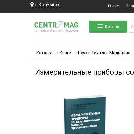
г Колумбус
О нас
Нов
Каталог
ЛЬНЫЙ ИНТЕРНЕТ-МА
ЦЕНТ
Р
А
Г
А
ЗИН
Каталог
Книги
Наука. Техника. Медицина
Измерительные приборы с