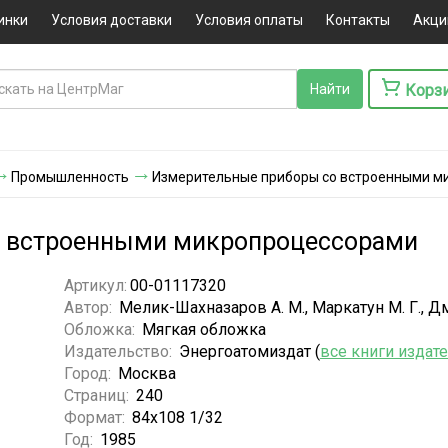
инки
Условия доставки
Условия оплаты
Контакты
Акци
Корз
Промышленность
Измерительные приборы со встроенными м
о встроенными микропроцессорами
Артикул:
00-01117320
Автор:
Мелик-Шахназаров А. М., Маркатун М. Г., Дм
Обложка:
Мягкая обложка
Издательство:
Энергоатомиздат (
все книги издат
Город:
Москва
Страниц:
240
Формат:
84х108 1/32
Год:
1985