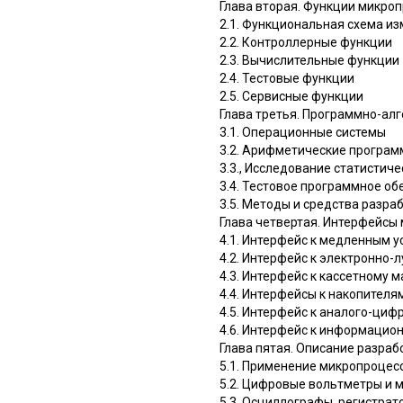
Глава вторая. Функции микро
2.1. Функциональная схема и
2.2. Контроллерные функции
2.3. Вычислительные функции
2.4. Тестовые функции
2.5. Сервисные функции
Глава третья. Программно-ал
3.1. Операционные системы
3.2. Арифметические програ
3.3., Исследование статистиче
3.4. Тестовое программное о
3.5. Методы и средства разр
Глава четвертая. Интерфейсы
4.1. Интерфейс к медленным 
4.2. Интерфейс к электронно-
4.3. Интерфейс к кассетному 
4.4. Интерфейсы к накопителя
4.5. Интерфейс к аналого-ци
4.6. Интерфейс к информацио
Глава пятая. Описание разра
5.1. Применение микропроцес
5.2. Цифровые вольтметры и 
5.3. Осциллографы, регистра