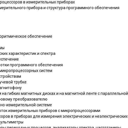
процессоров в измерительных приборах
змерительного прибора и структура программного обеспечения
горитмическое обеспечение
ммы
ских характеристик и спектра
беспечение
аботки программного обеспечения
 микропроцессорных систем
устройствам
лучевой трубке
магнитофону
м на гибких магнитных дисках и на магнитной ленте с параллельно
фровому преобразователю
нно-измерительной системе
боток измерительных приборов с микропроцессорами
соров в приборах для измерения электрических и неэлектрических
мультиметры
торы переходных процессов, анализаторы спектра, частотомеры