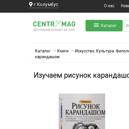
г Колумбус
О нас
Нов
Каталог
ЛЬНЫЙ ИНТЕРНЕТ-МА
ЦЕНТ
Р
А
Г
А
ЗИН
Каталог
Книги
Искусство. Культура. Филол
карандашом
Изучаем рисунок карандаш