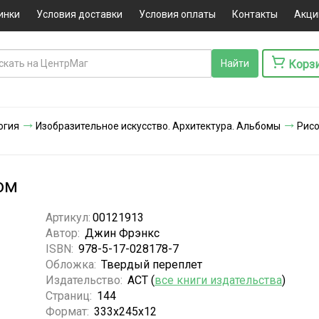
инки
Условия доставки
Условия оплаты
Контакты
Акци
Корз
огия
Изобразительное искусство. Архитектура. Альбомы
Рисо
ом
Артикул:
00121913
Автор:
Джин Фрэнкс
ISBN:
978-5-17-028178-7
Обложка:
Твердый переплет
Издательство:
АСТ (
все книги издательства
)
Страниц:
144
Формат:
333x245x12