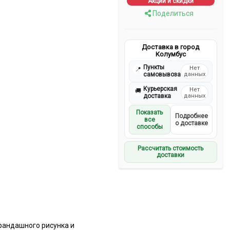
Акции и скидки
Поделиться
Доставка в город
Колумбус
Пункты
Нет
📍
самовывоза
данных
Курьерская
Нет
🚚
доставка
данных
Показать
Подробнее
все
о доставке
способы
Рассчитать стоимость
доставки
рандашного рисунка и