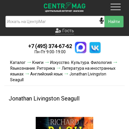
Москва
Гость
Гость
+7 (495) 374-67-62
Новинки
Пн-Пт 9:00-19:00
Условия доставки
Каталог
Книги
Искусство. Культура. Филология
Языкознание. Риторика
Литература на иностранных
Условия оплаты
языках
Английский язык
Jonathan Livingston
Seagull
Контакты
Jonathan Livingston Seagull
Акции и скидки