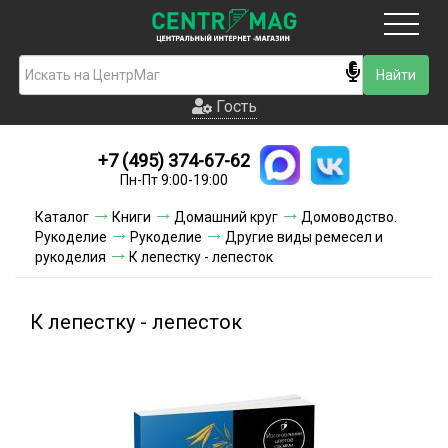
Москва
Гость
Гость
+7 (495) 374-67-62
Новинки
Пн-Пт 9:00-19:00
Условия доставки
Каталог
Книги
Домашний круг
Домоводство.
Рукоделие
Рукоделие
Другие виды ремесел и
Условия оплаты
рукоделия
К лепестку - лепесток
Контакты
К лепестку - лепесток
Акции и скидки