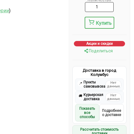
ерии
)
Купить
Акции и скидки
Поделиться
Доставка в город
Колумбус
Пункты
Нет
📍
самовывоза
данных
Курьерская
Нет
🚚
доставка
данных
Показать
Подробнее
все
о доставке
способы
Рассчитать стоимость
доставки