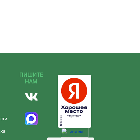
ПИШИТЕ
НАМ
ости
жка