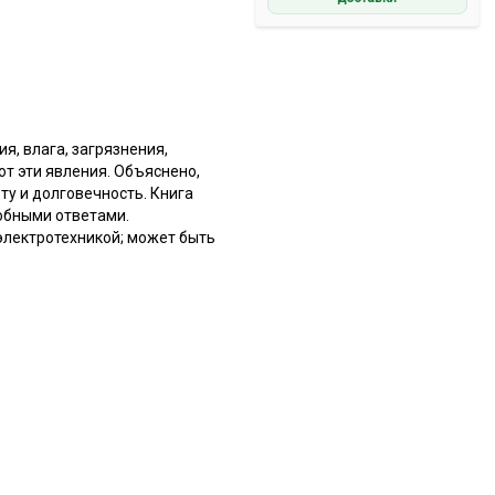
я, влага, загрязнения,
т эти явления. Объяснено,
ту и долговечность. Книга
обными ответами.
электротехникой; может быть