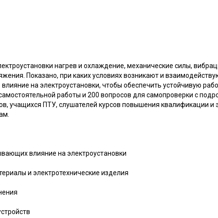
лектроустановки нагрев и охлаждение, механические силы, вибраци
жения. Показано, при каких условиях возникают и взаимодействую
 влияние на электроустановки, чтобы обеспечить устойчивую рабо
самостоятельной работы и 200 вопросов для самопроверки с подр
ов, учащихся ПТУ, слушателей курсов повышения квалификации и 
ам.
зывающих влияние на электроустановки
атериалы и электротехнические изделия
знения
устройств