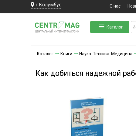
г Колумбус
О нас
Нов
Каталог
ЛЬНЫЙ ИНТЕРНЕТ-МА
ЦЕНТ
Р
А
Г
А
ЗИН
Каталог
Книги
Наука. Техника. Медицина
Как добиться надежной раб