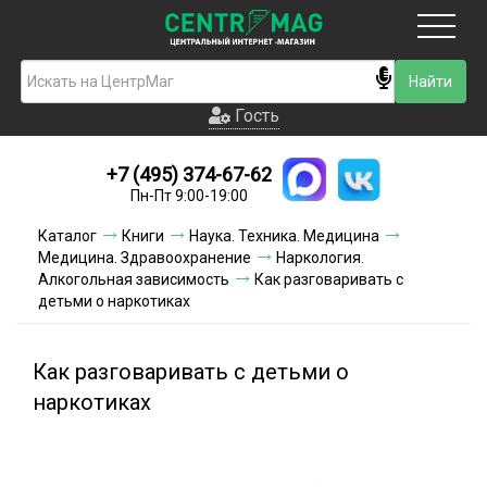
Москва
Гость
Гость
+7 (495) 374-67-62
Новинки
Пн-Пт 9:00-19:00
Условия доставки
Каталог
Книги
Наука. Техника. Медицина
Медицина. Здравоохранение
Наркология.
Условия оплаты
Алкогольная зависимость
Как разговаривать с
детьми о наркотиках
Контакты
Как разговаривать с детьми о
Акции и скидки
наркотиках