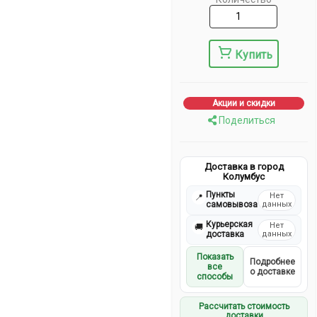
Купить
Акции и скидки
Поделиться
Доставка в город
Колумбус
Пункты
Нет
📍
самовывоза
данных
Курьерская
Нет
🚚
доставка
данных
Показать
Подробнее
все
о доставке
способы
Рассчитать стоимость
доставки