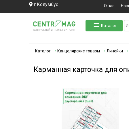
г Колумбус
О нас
Нов
Каталог
ЛЬНЫЙ ИНТЕРНЕТ-МА
ЦЕНТ
Р
А
Г
А
ЗИН
Каталог
Канцелярские товары
Линейки
Карманная карточка для оп