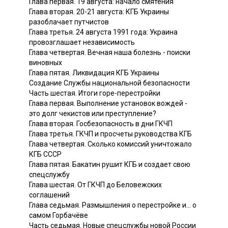
Глава первая. 19 августа: начало смятения
Глава вторая. 20-21 августа: КГБ Украины
разоблачает путчистов
Глава третья. 24 августа 1991 года: Украина
провозглашает независимость
Глава четвертая. Вечная наша болезнь - поиски
виновных
Глава пятая. Ликвидация КГБ Украины
Создание Службы национальной безопасности
Часть шестая. Итоги горе-перестройки
Глава первая. Выполнение установок вождей -
это долг чекистов или преступление?
Глава вторая. Госбезопасность в дни ГКЧП
Глава третья. ГКЧП и просчеты руководства КГБ
Глава четвертая. Сколько комиссий уничтожало
КГБ СССР
Глава пятая. Бакатин рушит КГБ и создает свою
спецслужбу
Глава шестая. От ГКЧП до Беловежских
соглашений
Глава седьмая. Размышления о перестройке и… о
самом Горбачёве
Часть седьмая. Новые спецслужбы новой России