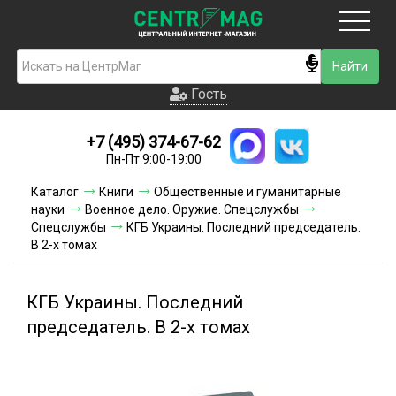
Москва
Гость
Гость
+7 (495) 374-67-62
Новинки
Пн-Пт 9:00-19:00
Условия доставки
Каталог
Книги
Общественные и гуманитарные
науки
Военное дело. Оружие. Спецслужбы
Условия оплаты
Спецслужбы
КГБ Украины. Последний председатель.
В 2-х томах
Контакты
КГБ Украины. Последний
Акции и скидки
председатель. В 2-х томах