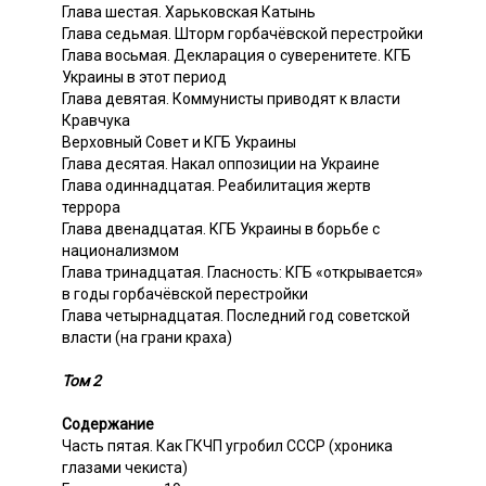
Глава шестая. Харьковская Катынь
Глава седьмая. Шторм горбачёвской перестройки
Глава восьмая. Декларация о суверенитете. КГБ
Украины в этот период
Глава девятая. Коммунисты приводят к власти
Кравчука
Верховный Совет и КГБ Украины
Глава десятая. Накал оппозиции на Украине
Глава одиннадцатая. Реабилитация жертв
террора
Глава двенадцатая. КГБ Украины в борьбе с
национализмом
Глава тринадцатая. Гласность: КГБ «открывается»
в годы горбачёвской перестройки
Глава четырнадцатая. Последний год советской
власти (на грани краха)
Том 2
Содержание
Часть пятая. Как ГКЧП угробил СССР (хроника
глазами чекиста)