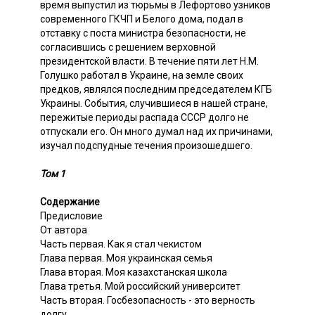
время выпустил из тюрьмы в Лефортово узников
современного ГКЧП и Белого дома, подал в
отставку с поста министра безопасности, не
согласившись с решением верховной
президентской власти. В течение пяти лет Н.М.
Голушко работал в Украине, на земле своих
предков, являлся последним председателем КГБ
Украины. События, случившиеся в нашей стране,
пережитые периоды распада СССР долго не
отпускали его. Он много думал над их причинами,
изучал подспудные течения произошедшего.
Том 1
Содержание
Предисловие
От автора
Часть первая. Как я стал чекистом
Глава первая. Моя украинская семья
Глава вторая. Моя казахстанская школа
Глава третья. Мой российский университет
Часть вторая. Госбезопасность - это верность
долгу