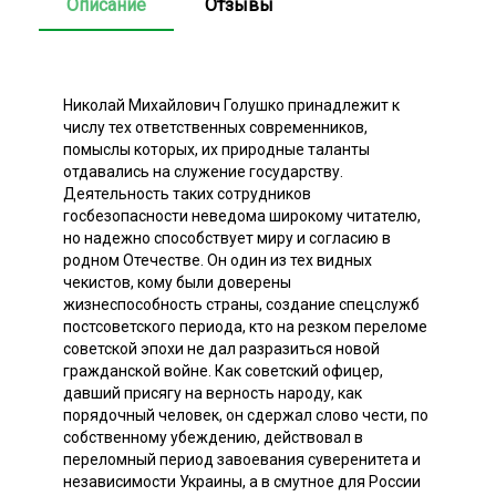
Описание
Отзывы
Николай Михайлович Голушко принадлежит к
числу тех ответственных современников,
помыслы которых, их природные таланты
отдавались на служение государству.
Деятельность таких сотрудников
госбезопасности неведома широкому читателю,
но надежно способствует миру и согласию в
родном Отечестве. Он один из тех видных
чекистов, кому были доверены
жизнеспособность страны, создание спецслужб
постсоветского периода, кто на резком переломе
советской эпохи не дал разразиться новой
гражданской войне. Как советский офицер,
давший присягу на верность народу, как
порядочный человек, он сдержал слово чести, по
собственному убеждению, действовал в
переломный период завоевания суверенитета и
независимости Украины, а в смутное для России