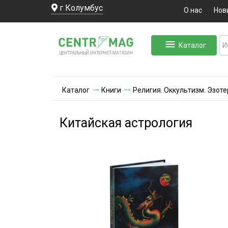
г Колумбус
О нас
Нов
Каталог
ЛЬНЫЙ ИНТЕРНЕТ-МА
ЦЕНТ
Р
А
Г
А
ЗИН
Каталог
Книги
Религия. Оккультизм. Эзот
Китайская астрология