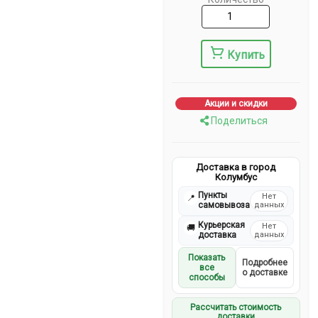
Купить
Акции и скидки
Поделиться
Доставка в город
Колумбус
Пункты
Нет
📍
самовывоза
данных
Курьерская
Нет
🚚
доставка
данных
Показать
Подробнее
все
о доставке
способы
Рассчитать стоимость
доставки