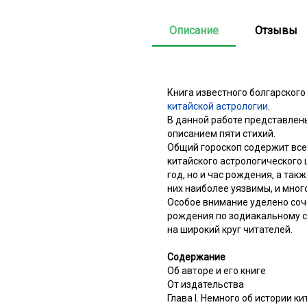
Описание
Отзывы
Книга известного болгарског
китайской астрологии
.
В данной работе представлены
описанием пяти стихий.
Общий гороскоп содержит все
китайского астрологического ц
год, но и час рождения, а та
них наиболее уязвимы, и мног
Особое внимание уделено соч
рождения по зодиакальному с
на широкий круг читателей.
Содержание
Об авторе и его книге
От издательства
Глава I. Немного об истории к