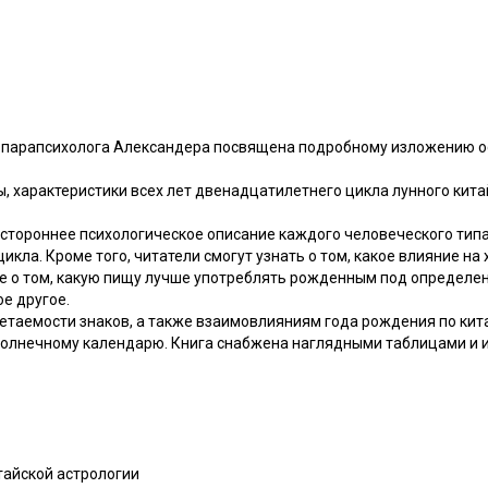
о парапсихолога Александера посвящена подробному изложению 
, характеристики всех лет двенадцатилетнего цикла лунного кита
стороннее психологическое описание каждого человеческого типа
икла. Кроме того, читатели смогут узнать о том, какое влияние на
кже о том, какую пищу лучше употреблять рожденным под определен
ое другое.
етаемости знаков, а также взаимовлияниям года рождения по кит
олнечному календарю. Книга снабжена наглядными таблицами и 
итайской астрологии