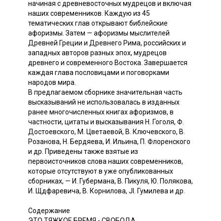
начиная с древневосточных мудрецов и включая
наших современников. Каждую из 45
тематических глав открывают библейские
афоризмы. Затем — афоризмы мыслителей
Древней Греции и Древнего Рима, российских и
западных авторов разных эпох, мудрецов
древнего и современного Востока. Завершается
каждая глава пословицами и поговорками
народов мира.
В предлагаемом сборнике значительная часть
высказываний не использовалась в изданных
ранее многочисленных книгах афоризмов, в
частности, цитаты и высказывания Н. Гоголя, Ф.
Достоевского, М. Цветаевой, В. Ключевского, В.
Розанова, Н. Бердяева, И. Ильина, П. Флоренского
и др. Приведены также взятые из
первоисточников слова наших современников,
которые отсутствуют в уже опубликованных
сборниках, — И. Губермана, В. Пикуля, Ю. Полякова,
И. Щдфаревича, В. Корнилова, JI. Гумилева и др.
Содержание
ЭТО ТЯЖКОЕ БРЕМЯ - СВОБОДА