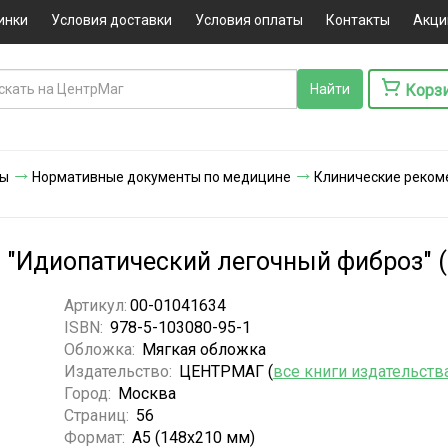
инки
Условия доставки
Условия оплаты
Контакты
Акци
Корз
ты
Нормативные документы по медицине
Клинические реком
 "Идиопатический легочный фиброз" 
Артикул:
00-01041634
ISBN:
978-5-103080-95-1
Обложка:
Мягкая обложка
Издательство:
ЦЕНТРМАГ (
все книги издательств
Город:
Москва
Страниц:
56
Формат:
А5 (148x210 мм)