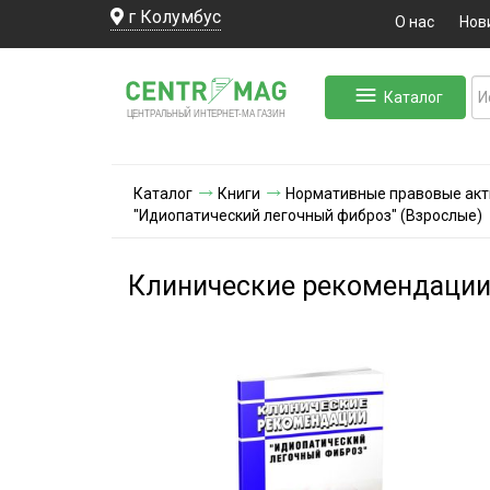
г Колумбус
О нас
Нов
Каталог
ЛЬНЫЙ ИНТЕРНЕТ-МА
ЦЕНТ
Р
А
Г
А
ЗИН
Каталог
Книги
Нормативные правовые ак
"Идиопатический легочный фиброз" (Взрослые)
Клинические рекомендации