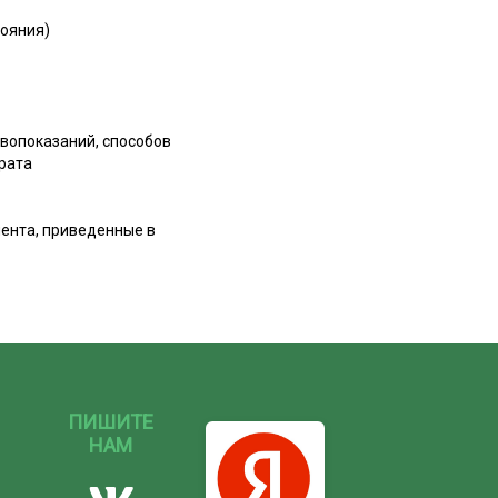
тояния)
вопоказаний, способов
рата
иента, приведенные в
ПИШИТЕ
НАМ