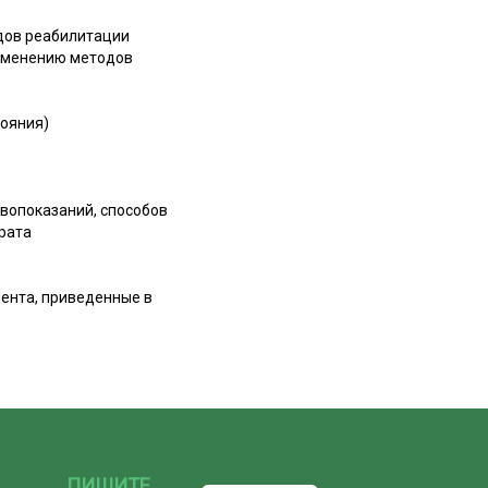
дов реабилитации
рименению методов
тояния)
вопоказаний, способов
рата
иента, приведенные в
ПИШИТЕ