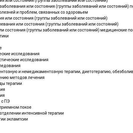
я или состояния (группы заболеваний или состояний)
 заболевания или состояния (группы заболеваний или состояний)
олезней и проблем, связанных со здоровьем
я или состояния (группы заболеваний или состояний)
левания или состояния (группы заболеваний или состояний)
ли состояния (группы заболеваний или состояний) медицинские по
тики
е
еские исследования
стические исследования
следования
ентозную и немедикаментозную терапии, диетотерапию, обезболи
ению методов лечения
ды терапии
пия
пия
 с ПЭ
 приемном покое
в отделении интенсивной терапии
тии эклампсии