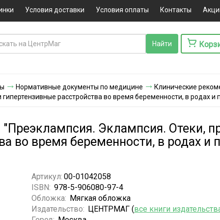
инки
Условия доставки
Условия оплаты
Контакты
Акци
Корз
ты
Нормативные документы по медицине
Клинические реком
и гипертензивные расстройства во время беременности, в родах и
"Преэклампсия. Эклампсия. Отеки, п
ва во время беременности, в родах и
Артикул:
00-01042058
ISBN:
978-5-906080-97-4
Обложка:
Мягкая обложка
Издательство:
ЦЕНТРМАГ (
все книги издательств
Город:
Москва