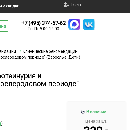
Гость
и и скидки
+7 (495) 374-67-62
ина
Пн-Пт 9:00-19:00
ендации
Клинические рекомендации
 послеродовом периоде" (Взрослые, Дети)
ротеинурия и
 послеродовом периоде"
В наличии
Цена за шт.
а
)