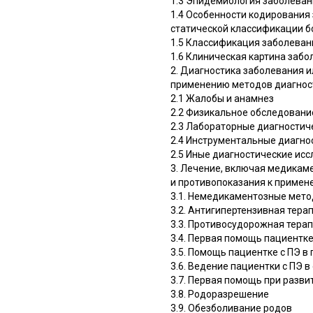
1.3 Эпидемиология заболевани
1.4 Особенности кодирования
статической классификации б
1.5 Классификация заболевани
1.6 Клиническая картина забо
2. Диагностика заболевания и
применению методов диагнос
2.1 Жалобы и анамнез
2.2 Физикальное обследовани
2.3 Лабораторные диагностич
2.4 Инструментальные диагно
2.5 Иные диагностические ис
3. Лечение, включая медикам
и противопоказания к примен
3.1. Немедикаментозные мето
3.2. Антигипертензивная тера
3.3. Противосудорожная тера
3.4. Первая помощь пациентке
3.5. Помощь пациентке с ПЭ в
3.6. Ведение пациентки с ПЭ 
3.7. Первая помощь при разви
3.8. Родоразрешение
3.9. Обезболивание родов