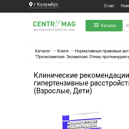
г Колумбус
О нас
Нов
Каталог
ЛЬНЫЙ ИНТЕРНЕТ-МА
ЦЕНТ
Р
А
Г
А
ЗИН
Каталог
Книги
Нормативные правовые ак
"Преэклампсия. Эклампсия. Отеки, протеинурия 
Клинические рекомендации 
гипертензивные расстройст
(Взрослые, Дети)