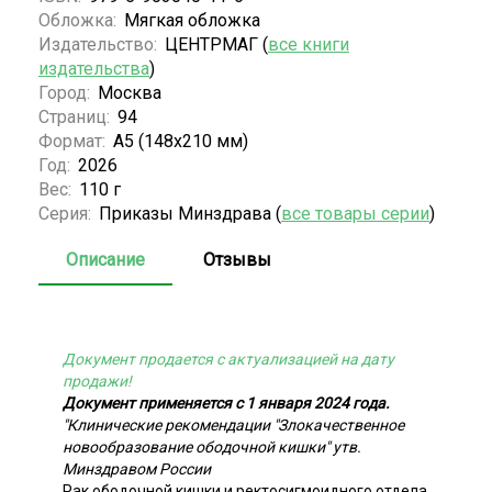
Обложка:
Мягкая обложка
Издательство:
ЦЕНТРМАГ (
все книги
издательства
)
Город:
Москва
Страниц:
94
Формат:
А5 (148x210 мм)
Год:
2026
Вес:
110 г
Серия:
Приказы Минздрава (
все товары серии
)
Описание
Отзывы
Документ продается с актуализацией на дату
продажи!
Документ применяется с 1 января 2024 года.
"Клинические рекомендации "Злокачественное
новообразование ободочной кишки" утв.
Минздравом России
Рак ободочной кишки и ректосигмоидного отдела