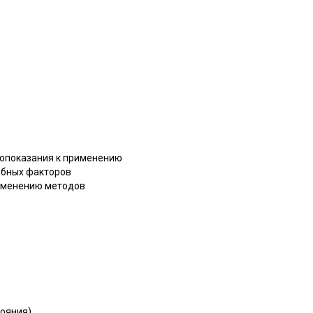
вопоказания к применению
ебных факторов
рименению методов
тояния)