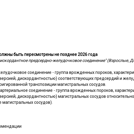
олжны быть пересмотрены не позднее 2026 года
искордантное предсердно-желудочковое соединение" (Взрослые, 
елудочковое соединение - группа врожденных пороков, характе
версией, дискордантностью) соответствующих предсердий и желуд
рригированной транспозиции магистральных сосудов.
артериальное соединение - группа врожденных пороков, характе
версией, дискордантностью) магистральных сосудов относительн
 магистральных сосудов).
комендации