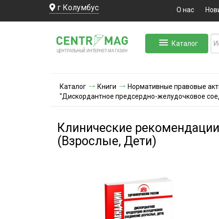
г Колумбус
О нас
Нов
Каталог
ЛЬНЫЙ ИНТЕРНЕТ-МА
ЦЕНТ
Р
А
Г
А
ЗИН
Каталог
Книги
Нормативные правовые ак
"Дискордантное предсердно-желудочковое соед
Клинические рекомендации
(Взрослые, Дети)