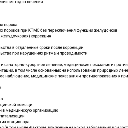
ению методов лечения
ия порока
щих пороков при КТМС без переключения функции желудочков
ножелудочковая) коррекция
льства в отдаленные сроки после коррекции
льства при нарушениях ритма и проводимости
 и санаторно-курортное лечение, медицинские показания и проти
тации, в том числе основанных на использовании природных леч
ное наблюдение, медицинские показания и противопоказания к п
и
ка
ицинской помощи
и в медицинскую организацию
спитализации
а из стационара
я (в том числе факторы, влияющие на исход заболевания или сос