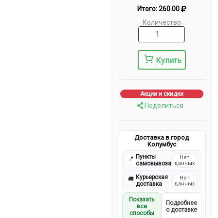
Итого:
260.00
Количество
Купить
Акции и скидки
Поделиться
Доставка в город
Колумбус
Пункты
Нет
📍
самовывоза
данных
Курьерская
Нет
🚚
доставка
данных
Показать
Подробнее
все
о доставке
способы