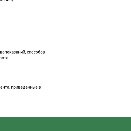
вопоказаний, способов
рата
иента, приведенные в