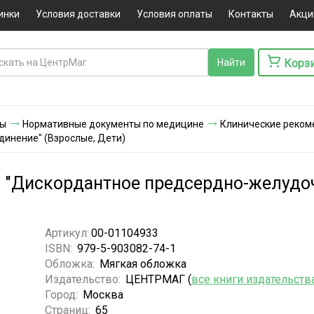
инки
Условия доставки
Условия оплаты
Контакты
Акци
Корз
ты
Нормативные документы по медицине
Клинические реком
инение" (Взрослые, Дети)
 "Дискордантное предсердно-желудо
Артикул:
00-01104933
ISBN:
979-5-903082-74-1
Обложка:
Мягкая обложка
Издательство:
ЦЕНТРМАГ (
все книги издательств
Город:
Москва
Страниц:
65