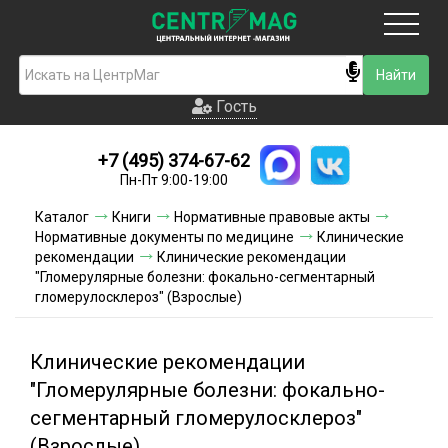
Москва
Гость
Гость
+7 (495) 374-67-62
Новинки
Пн-Пт 9:00-19:00
Условия доставки
Каталог
Книги
Нормативные правовые акты
Нормативные документы по медицине
Клинические
Условия оплаты
рекомендации
Клинические рекомендации
"Гломерулярные болезни: фокально-сегментарный
гломерулосклероз" (Взрослые)
Контакты
Акции и скидки
Клинические рекомендации
"Гломерулярные болезни: фокально-
сегментарный гломерулосклероз"
(Взрослые)