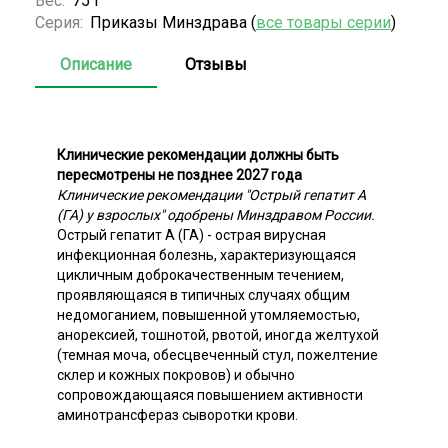
Вес:
75 г
Серия:
Приказы Минздрава (
все товары серии
)
Описание
Отзывы
Клинические рекомендации должны быть
пересмотрены не позднее 2027 года
Клинические рекомендации "Острый гепатит A
(ГА) у взрослых" одобрены Минздравом России.
Острый гепатит A (ГА) - острая вирусная
инфекционная болезнь, характеризующаяся
цикличным доброкачественным течением,
проявляющаяся в типичных случаях общим
недомоганием, повышенной утомляемостью,
анорексией, тошнотой, рвотой, иногда желтухой
(темная моча, обесцвеченный стул, пожелтение
склер и кожных покровов) и обычно
сопровождающаяся повышением активности
аминотрансфераз сыворотки крови.