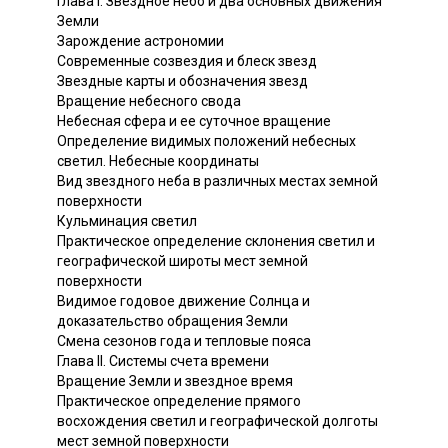
Глава I. Звездное небо и два основных движения
Земли
Зарождение астрономии
Современные созвездия и блеск звезд
Звездные карты и обозначения звезд
Вращение небесного свода
Небесная сфера и ее суточное вращение
Определение видимых положений небесных
светил. Небесные координаты
Вид звездного неба в различных местах земной
поверхности
Кульминация светил
Практическое определение склонения светил и
географической широты мест земной
поверхности
Видимое годовое движение Солнца и
доказательство обращения Земли
Смена сезонов года и тепловые пояса
Глава II. Системы счета времени
Вращение Земли и звездное время
Практическое определение прямого
восхождения светил и географической долготы
мест земной поверхности