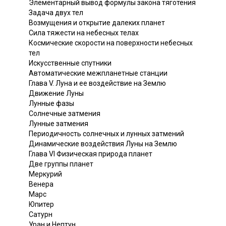
Элементарный вывод формулы закона тяготения
Задача двух тел
Возмущения и открытие далеких планет
Сила тяжести на небесных телах
Космические скорости на поверхности небесных
тел
Искусственные спутники
Автоматические межпланетные станции
Глава V. Луна и ее воздействие на Землю
Движение Луны
Лунные фазы
Солнечные затмения
Лунные затмения
Периодичность солнечных и лунных затмений
Динамические воздействия Луны на Землю
Глава VI Физическая природа планет
Две группы планет
Меркурий
Венера
Марс
Юпитер
Сатурн
Уран и Нептун