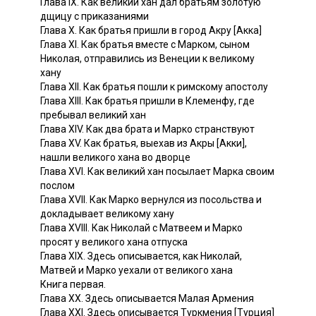
Глава IX. Как великий хан дал братьям золотую
дщицу с приказаниями
Глава X. Как братья пришли в город Акру [Акка]
Глава XI. Как братья вместе с Марком, сыном
Николая, отправились из Венеции к великому
хану
Глава XII. Как братья пошли к римскому апостолу
Глава XIII. Как братья пришли в Клеменфу, где
пребывал великий хан
Глава XIV. Как два брата и Марко странствуют
Глава XV. Как братья, выехав из Акры [Акки],
нашли великого хана во дворце
Глава XVI. Как великий хан посылает Марка своим
послом
Глава XVII. Как Марко вернулся из посольства и
докладывает великому хану
Глава XVIII. Как Николай с Матвеем и Марко
просят у великого хана отпуска
Глава XIX. Здесь описывается, как Николай,
Матвей и Марко уехали от великого хана
Книга первая.
Глава XX. Здесь описывается Малая Армения
Глава XXI. Здесь описывается Туркмения [Турция]