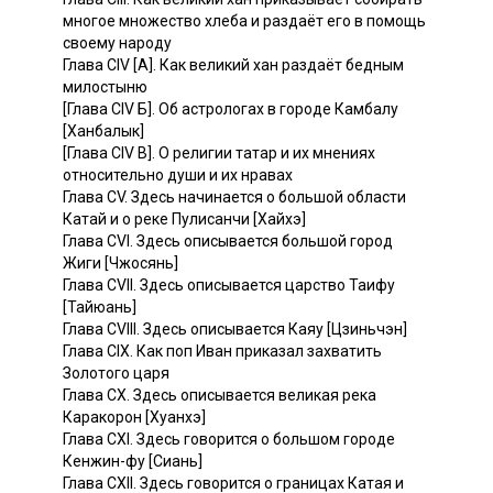
многое множество хлеба и раздаёт его в помощь
своему народу
Глава CIV [А]. Как великий хан раздаёт бедным
милостыню
[Глава CIV Б]. Об астрологах в городе Камбалу
[Ханбалык]
[Глава CIV В]. О религии татар и их мнениях
относительно души и их нравах
Глава CV. Здесь начинается о большой области
Катай и о реке Пулисанчи [Хайхэ]
Глава CVI. Здесь описывается большой город
Жиги [Чжосянь]
Глава CVII. Здесь описывается царство Таифу
[Тайюань]
Глава CVIII. Здесь описывается Каяу [Цзиньчэн]
Глава CIX. Как поп Иван приказал захватить
Золотого царя
Глава СХ. Здесь описывается великая река
Каракорон [Хуанхэ]
Глава CXI. Здесь говорится о большом городе
Кенжин-фу [Сиань]
Глава СХII. Здесь говорится о границах Катая и