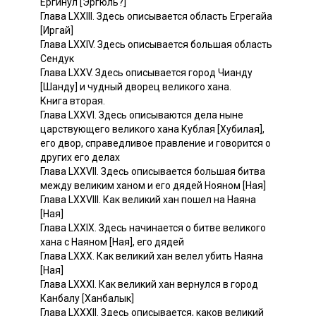
Ергинул [Эргюль?]
Глава LXXIII. Здесь описывается область Егрегайа
[Иргай]
Глава LXXIV. Здесь описывается большая область
Сендук
Глава LXXV. Здесь описывается город Чианду
[Шанду] и чудный дворец великого хана.
Книга вторая.
Глава LXXVI. Здесь описываются дела ныне
царствующего великого хана Кублая [Хубилая],
его двор, справедливое правление и говорится о
других его делах
Глава LXXVII. Здесь описывается большая битва
между великим ханом и его дядей Нояном [Ная]
Глава LXXVIII. Как великий хан пошел на Наяна
[Ная]
Глава LXXIX. Здесь начинается о битве великого
хана с Наяном [Ная], его дядей
Глава LXXX. Как великий хан велел убить Наяна
[Ная]
Глава LXXXI. Как великий хан вернулся в город
Канбалу [Ханбалык]
Глава LXXXII. Здесь описывается, каков великий