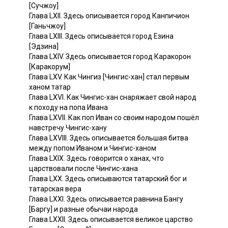
[Сучжоу]
Глава LXII. Здесь описывается город Канпичион
[Ганьчжоу]
Глава LXIII. Здесь описывается город Езина
[Эдзина]
Глава LXIV. Здесь описывается город Каракорон
[Каракорум]
Глава LXV. Как Чингиз [Чингис-хан] стал первым
ханом татар
Глава LXVI. Как Чингис-хан снаряжает свой народ
к походу на попа Ивана
Глава LXVII. Как поп Иван со своим народом пошёл
навстречу Чингис-хану
Глава LXVIII. Здесь описывается большая битва
между попом Иваном и Чингис-ханом
Глава LXIX. Здесь говорится о ханах, что
царствовали после Чингис-хана
Глава LXX. Здесь описываются татарский бог и
татарская вера
Глава LXXI. Здесь описывается равнина Бангу
[Баргу] и разные обычаи народа
Глава LXXII. Здесь описывается великое царство