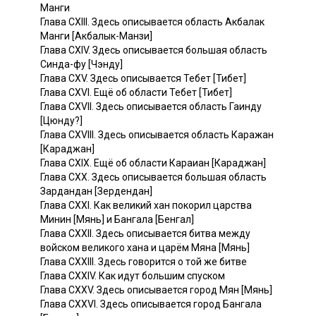
Манги
Глава СХIII. Здесь описывается область Акбалак
Манги [Акбалык-Манзи]
Глава CXIV. Здесь описывается большая область
Синда-фу [Чэнду]
Глава CXV. Здесь описывается Тебет [Тибет]
Глава CXVI. Ещё об области Тебет [Тибет]
Глава CXVII. Здесь описывается область Гаинду
[Цюнду?]
Глава CXVIII. Здесь описывается область Каражан
[Караджан]
Глава CXIX. Ещё об области Караиан [Караджан]
Глава СХХ. Здесь описывается большая область
Зардандан [Зердендан]
Глава CXXI. Как великий хан покорил царства
Минин [Мянь] и Бангала [Бенгал]
Глава СХХII. Здесь описывается битва между
войском великого хана и царём Мяна [Мянь]
Глава СХХIII. Здесь говорится о той же битве
Глава CXXIV. Как идут большим спуском
Глава CXXV. Здесь описывается город Мян [Мянь]
Глава CXXVI. Здесь описывается город Бангала