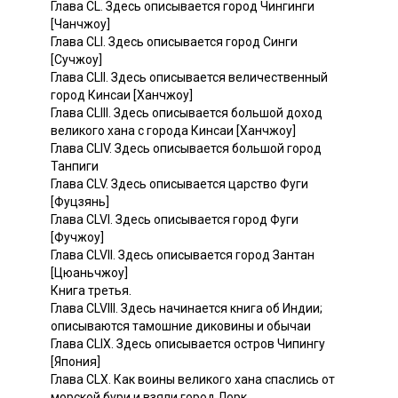
Глава CL. Здесь описывается город Чингинги
[Чанчжоу]
Глава CLI. Здесь описывается город Синги
[Сучжоу]
Глава CLII. Здесь описывается величественный
город Кинсаи [Ханчжоу]
Глава CLIII. Здесь описывается большой доход
великого хана с города Кинсаи [Ханчжоу]
Глава CLIV. Здесь описывается большой город
Танпиги
Глава CLV. Здесь описывается царство Фуги
[Фуцзянь]
Глава CLVI. Здесь описывается город Фуги
[Фучжоу]
Глава CLVII. Здесь описывается город Зантан
[Цюаньчжоу]
Книга третья.
Глава CLVIII. Здесь начинается книга об Индии;
описываются тамошние диковины и обычаи
Глава CLIX. Здесь описывается остров Чипингу
[Япония]
Глава CLX. Как воины великого хана спаслись от
морской бури и взяли город Лорк