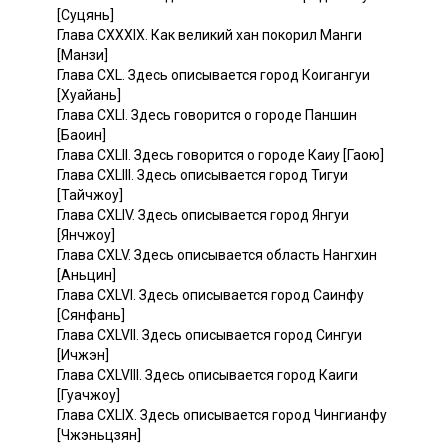
[Суцянь]
Глава CXXXIX. Как великий хан покорил Манги
[Манзи]
Глава CXL. Здесь описывается город Коигангуи
[Хуайань]
Глава CXLI. Здесь говорится о городе Паншин
[Баоин]
Глава CXLII. Здесь говорится о городе Каиу [Гаою]
Глава CXLIII. Здесь описывается город Тигуи
[Тайчжоу]
Глава CXLIV. Здесь описывается город Янгуи
[Янчжоу]
Глава CXLV. Здесь описывается область Нангхин
[Аньцин]
Глава CXLVI. Здесь описывается город Саинфу
[Сянфань]
Глава CXLVII. Здесь описывается город Сингуи
[Ичжэн]
Глава CXLVIII. Здесь описывается город Каиги
[Гуачжоу]
Глава CXLIX. Здесь описывается город Чингианфу
[Чжэньцзян]