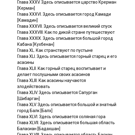
Глава XXXV. Здесь описывается царство Крерман
[Керман]
Глава XXXVI. Здесь описывается город Камади
[Камадин]
Глава XXXVII. Здесь описывается великий спуск
Глава XXXVIII. Как по дикой стране путешествуют
Глава XXXIX. Здесь описывается большой город
Кабана [Кухбенан]
Глава XL. Как странствуют по пустыне
Глава XLI. Здесь описывается горный старец и его
асасины
Глава XLII. Как горный старец воспитывает и
делает послушными своих асасинов
Глава XLIII. Как асасины научаются
злодействовать
Глава XLIV. Здесь описывается Сапурган
[Шибарган]
Глава XLV. Здесь описывается большой и знатный
город Балк [Балх]
Глава XLVI. Здесь описывается соляная гора
Глава XLVII. Здесь описывается большая область
Баласиан [Бадахшан]
Глава XLVIII. Здесь описывается область Басиан