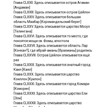
Глава CLXXII. Здесь описывается остров Агаман
[Андаман]
Глава CLXXIII. Здесь описывается остров Цейлон
Глава CLXXIV. Здесь описывается большая
область Маабар [Коромандельский берег]
Глава CLXXV. Здесь описывается царство Мосул
[Телингана]
Глава CLXXVI. Здесь описывается то место, где
покоятся мощи св. Фомы, апостола
Глава CLXXVII. Здесь описывается область Лар
[Конкан?], где абрай-аманы [брахманы] родились
Глава CLXXVIII. Остров Цейлон описывается ещё
раз
Глава CLXXIX. Здесь описывается знатный город
Каил [Каял]
Глава CLXXX. Здесь описывается царство
Коиллон [Куилон]
Глава CLXXXI. Здесь описывается город Комари
[Коморин]
Глава CLXXXII. Здесь описывается царство Ели
[Эли]
Глава CLXXXIII. Здесь описывается царство