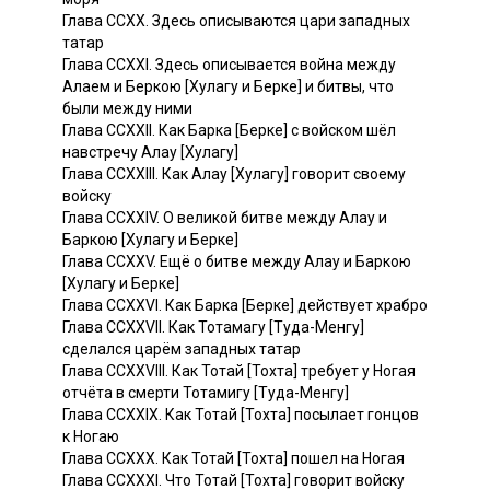
Глава ССХХ. Здесь описываются цари западных
татар
Глава CCXXI. Здесь описывается война между
Алаем и Беркою [Хулагу и Берке] и битвы, что
были между ними
Глава ССХХII. Как Барка [Берке] с войском шёл
навстречу Алау [Хулагу]
Глава CCXXIII. Как Алау [Хулагу] говорит своему
войску
Глава CCXXIV. О великой битве между Алау и
Баркою [Хулагу и Берке]
Глава CCXXV. Ещё о битве между Алау и Баркою
[Хулагу и Берке]
Глава CCXXVI. Как Барка [Берке] действует храбро
Глава CCXXVII. Как Тотамагу [Туда-Менгу]
сделался царём западных татар
Глава CCXXVIII. Как Тотай [Тохта] требует у Ногая
отчёта в смерти Тотамигу [Туда-Менгу]
Глава CCXXIX. Как Тотай [Тохта] посылает гонцов
к Ногаю
Глава ССХХХ. Как Тотай [Тохта] пошел на Ногая
Глава CCXXXI. Что Тотай [Тохта] говорит войску