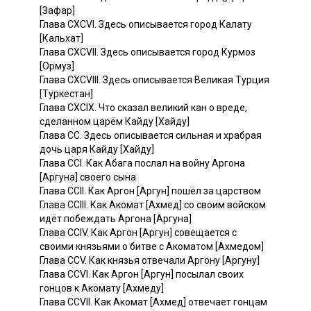
[Зафар]
Глава СХСVI. Здесь описывается город Калату
[Кальхат]
Глава CXCVII. Здесь описывается город Курмоз
[Ормуз]
Глава CXCVIII. Здесь описывается Великая Турция
[Туркестан]
Глава CXCIX. Что сказал великий кан о вреде,
сделанном царём Кайду [Хайду]
Глава СС. Здесь описывается сильная и храбрая
дочь царя Кайду [Хайду]
Глава ССI. Как Абага послал на войну Аргона
[Аргуна] своего сына
Глава ССII. Как Аргон [Аргун] пошёл за царством
Глава CCIII. Как Акомат [Ахмед] со своим войском
идёт побеждать Аргона [Аргуна]
Глава CCIV. Как Аргон [Аргун] совещается с
своими князьями о битве с Акоматом [Ахмедом]
Глава CCV. Как князья отвечали Аргону [Аргуну]
Глава CCVI. Как Аргон [Аргун] посылал своих
гонцов к Акомату [Ахмеду]
Глава CCVII. Как Акомат [Ахмед] отвечает гонцам