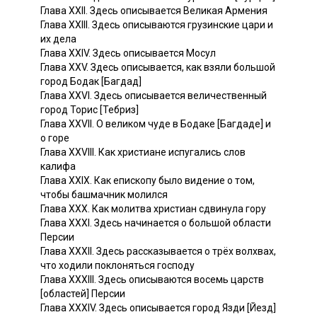
Глава XXII. Здесь описывается Великая Армения
Глава XXIII. Здесь описываются грузинские цари и
их дела
Глава XXIV. Здесь описывается Мосул
Глава XXV. Здесь описывается, как взяли большой
город Бодак [Багдад]
Глава XXVI. Здесь описывается величественный
город Торис [Тебриз]
Глава XXVII. О великом чуде в Бодаке [Багдаде] и
о горе
Глава XXVIII. Как христиане испугались слов
калифа
Глава XXIX. Как епископу было видение о том,
чтобы башмачник молился
Глава XXX. Как молитва христиан сдвинула гору
Глава XXXI. Здесь начинается о большой области
Персии
Глава XXXII. Здесь рассказывается о трёх волхвах,
что ходили поклоняться господу
Глава XXXIII. Здесь описываются восемь царств
[областей] Персии
Глава XXXIV. Здесь описывается город Язди [Йезд]