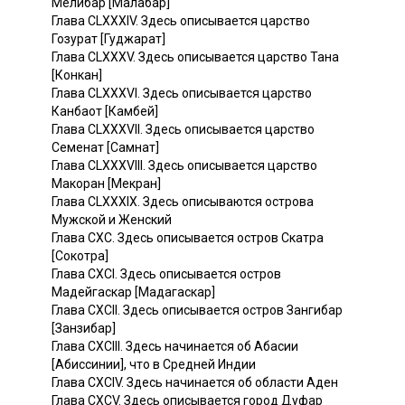
Мелибар [Малабар]
Глава CLXXXIV. Здесь описывается царство
Гозурат [Гуджарат]
Глава CLXXXV. Здесь описывается царство Тана
[Конкан]
Глава CLXXXVI. Здесь описывается царство
Канбаот [Камбей]
Глава CLXXXVII. Здесь описывается царство
Семенат [Самнат]
Глава CLXXXVIII. Здесь описывается царство
Макоран [Мекран]
Глава CLXXXIX. Здесь описываются острова
Мужской и Женский
Глава СХС. Здесь описывается остров Скатра
[Сокотра]
Глава CXCI. Здесь описывается остров
Мадейгаскар [Мадагаскар]
Глава СХСII. Здесь описывается остров Зангибар
[Занзибар]
Глава СХСIII. Здесь начинается об Абасии
[Абиссинии], что в Средней Индии
Глава CXCIV. Здесь начинается об области Аден
Глава CXCV. Здесь описывается город Дуфар