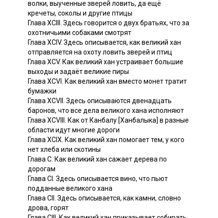
волки, выученные зверей ловить, да ещё
кречеты, соколы и другие птицы
Глава ХСIII. Здесь говорится о двух братьях, что за
охотничьими собаками смотрят
Глава XCIV. Здесь описывается, как великий хан
отправляется на охоту ловить зверей и птиц
Глава XCV. Как великий хан устраивает большие
выходы и задаёт великие пиры
Глава XCVI. Как великий хан вместо монет тратит
бумажки
Глава XCVII. Здесь описываются двенадцать
баронов, что все дела великого хана исполняют
Глава XCVIII. Как от Канбалу [Ханбалыка] в разные
области идут многие дороги
Глава XCIX. Как великий хан помогает тем, у кого
нет хлеба или скотины
Глава С. Как великий хан сажает дерева по
дорогам
Глава CI. Здесь описывается вино, что пьют
подданные великого хана
Глава СII. Здесь описывается, как камни, словно
дрова, горят
Глава CIII. Как великий хан приказывает собирать