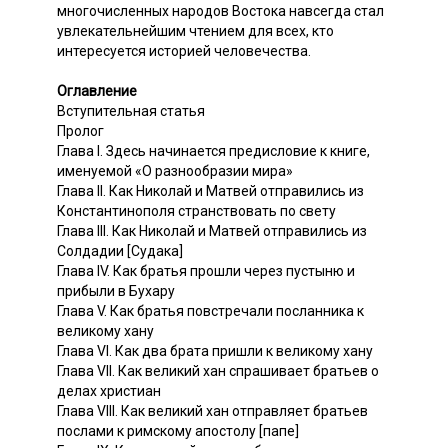
многочисленных народов Востока навсегда стал
увлекательнейшим чтением для всех, кто
интересуется историей человечества.
Оглавление
Вступительная статья
Пролог
Глава I. Здесь начинается предисловие к книге,
именуемой «О разнообразии мира»
Глава II. Как Николай и Матвей отправились из
Константинополя странствовать по свету
Глава III. Как Николай и Матвей отправились из
Солдадии [Судака]
Глава IV. Как братья прошли через пустыню и
прибыли в Бухару
Глава V. Как братья повстречали посланника к
великому хану
Глава VI. Как два брата пришли к великому хану
Глава VII. Как великий хан спрашивает братьев о
делах христиан
Глава VIII. Как великий хан отправляет братьев
послами к римскому апостолу [папе]