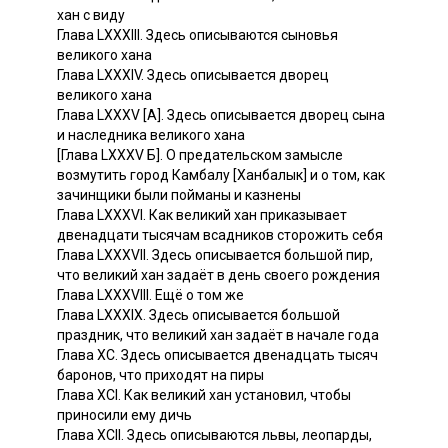
хан с виду
Глава LXXXIII. Здесь описываются сыновья
великого хана
Глава LXXXIV. Здесь описывается дворец
великого хана
Глава LXXXV [А]. Здесь описывается дворец сына
и наследника великого хана
[Глава LXXXV Б]. О предательском замысле
возмутить город Камбалу [Ханбалык] и о том, как
зачинщики были пойманы и казнены
Глава LXXXVI. Как великий хан приказывает
двенадцати тысячам всадников сторожить себя
Глава LXXXVII. Здесь описывается большой пир,
что великий хан задаёт в день своего рождения
Глава LXXXVIII. Ещё о том же
Глава LXXXIX. Здесь описывается большой
праздник, что великий хан задаёт в начале года
Глава ХС. Здесь описывается двенадцать тысяч
баронов, что приходят на пиры
Глава XCI. Как великий хан установил, чтобы
приносили ему дичь
Глава ХСII. Здесь описываются львы, леопарды,