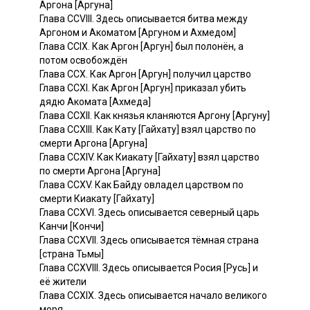
Аргона [Аргуна]
Глава CCVIII. Здесь описывается битва между
Аргоном и Акоматом [Аргуном и Ахмедом]
Глава CCIX. Как Аргон [Аргун] был полонён, а
потом освобождён
Глава ССХ. Как Аргон [Аргун] получил царство
Глава CCXI. Как Аргон [Аргун] приказал убить
дядю Акомата [Ахмеда]
Глава ССХII. Как князья кланяются Аргону [Аргуну]
Глава CCXIII. Как Кату [Гайхату] взял царство по
смерти Аргона [Аргуна]
Глава CCXIV. Как Киакату [Гайхату] взял царство
по смерти Аргона [Аргуна]
Глава CCXV. Как Байду овладел царством по
смерти Киакату [Гайхату]
Глава CCXVI. Здесь описывается северный царь
Канчи [Кончи]
Глава CCXVII. Здесь описывается тёмная страна
[страна Тьмы]
Глава CCXVIII. Здесь описывается Росия [Русь] и
её жители
Глава CCXIX. Здесь описывается начало великого
моря