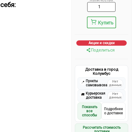
себя:
Купить
Акции и скидки
Поделиться
Доставка в город
Колумбус
Пункты
Нет
📍
самовывоза
данных
Курьерская
Нет
🚚
доставка
данных
Показать
Подробнее
все
о доставке
способы
Рассчитать стоимость
доставки