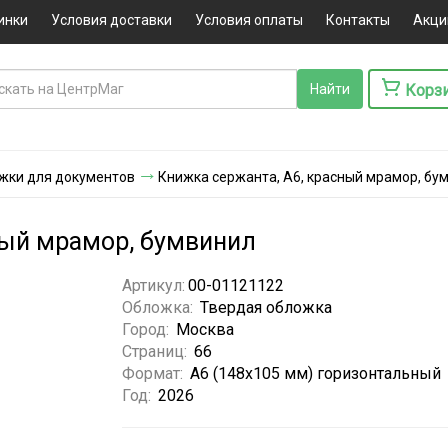
инки
Условия доставки
Условия оплаты
Контакты
Акци
Корз
ожки для документов
Книжка сержанта, А6, красный мрамор, бу
ный мрамор, бумвинил
Артикул:
00-01121122
Обложка:
Твердая обложка
Город:
Москва
Страниц:
66
Формат:
А6 (148x105 мм) горизонтальный
Год:
2026