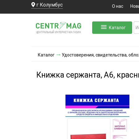
г Колумбус
О нас
Нов
Каталог
ЛЬНЫЙ ИНТЕРНЕТ-МА
ЦЕНТ
Р
А
Г
А
ЗИН
Каталог
Удостоверения, свидетельства, обл
Книжка сержанта, А6, крас