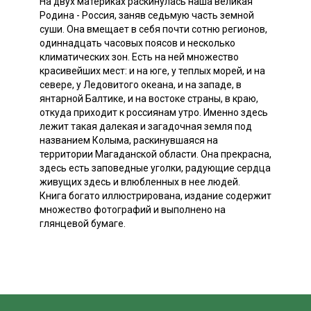
На двух материках раскинулась наша великая
Родина - Россия, заняв седьмую часть земной
суши. Она вмещает в себя почти сотню регионов,
одиннадцать часовых поясов и несколько
климатических зон. Есть на ней множество
красивейших мест: и на юге, у теплых морей, и на
севере, у Ледовитого океана, и на западе, в
янтарной Балтике, и на востоке страны, в краю,
откуда приходит к россиянам утро. Именно здесь
лежит такая далекая и загадочная земля под
названием Колыма, раскинувшаяся на
территории Магаданской области. Она прекрасна,
здесь есть заповедные уголки, радующие сердца
живущих здесь и влюбленных в нее людей.
Книга богато иллюстрирована, издание содержит
множество фотографий и выполнено на
глянцевой бумаге.