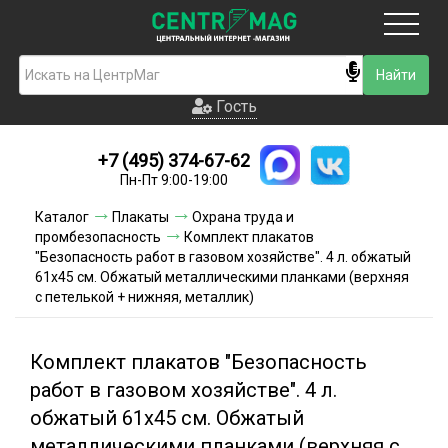
Москва
Гость
Гость
+7 (495) 374-67-62
Новинки
Пн-Пт 9:00-19:00
Условия доставки
Каталог
Плакаты
Охрана труда и
промбезопасность
Комплект плакатов
Условия оплаты
"Безопасность работ в газовом хозяйстве". 4 л. обжатый
61х45 см. Обжатый металлическими планками (верхняя
с петелькой + нижняя, металлик)
Контакты
Акции и скидки
Комплект плакатов "Безопасность
работ в газовом хозяйстве". 4 л.
обжатый 61х45 см. Обжатый
металлическими планками (верхняя с