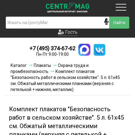
Москва
Гость
Гость
+7 (495) 374-67-62
Новинки
Пн-Пт 9:00-19:00
Условия доставки
Каталог
Плакаты
Охрана труда и
промбезопасность
Комплект плакатов
Условия оплаты
"Безопасность работ в сельском хозяйстве". 5 л. 61х45
см. Обжатый металлическими планками (верхняя с
петелькой + нижняя, металлик)
Контакты
Акции и скидки
Комплект плакатов "Безопасность
работ в сельском хозяйстве". 5 л. 61х45
см. Обжатый металлическими
планками (верхняя с петелькой +