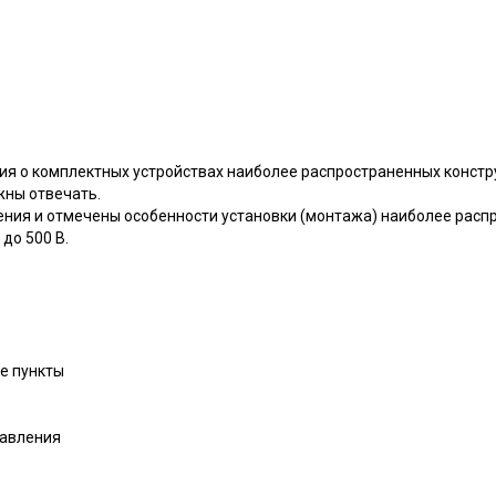
я о комплектных устройствах наиболее распространенных констр
жны отвечать.
ния и отмечены особенности установки (монтажа) наиболее расп
до 500 В.
е пункты
равления