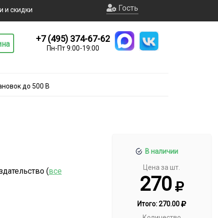
Гость
и и скидки
+7 (495) 374-67-62
ина
Пн-Пт 9:00-19:00
новок до 500 В
В наличии
Цена за шт.
здательство (
все
270
Итого:
270.00
Количество