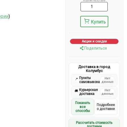
ерии
)
Купить
Акции и скидки
Поделиться
Доставка в город
Колумбус
Пункты
Нет
📍
самовывоза
данных
Курьерская
Нет
🚚
доставка
данных
Показать
Подробнее
все
о доставке
способы
Рассчитать стоимость
доставки