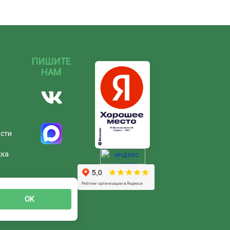
ПИШИТЕ
НАМ
ости
жка
ОК