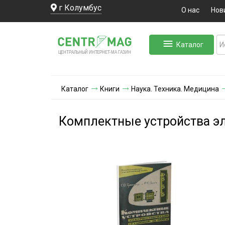
г Колумбус
О нас
Нов
Каталог
ЛЬНЫЙ ИНТЕРНЕТ-МА
ЦЕНТ
Р
А
Г
А
ЗИН
Каталог
Книги
Наука. Техника. Медицина
Комплектные устройства эл