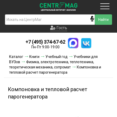
Москва
Гость
Гость
+7 (495) 374-67-62
Новинки
Пн-Пт 9:00-19:00
Условия доставки
Каталог
Книги
Учебный год
Учебники для
ВУЗов
Физика, электротехника, теплотехника,
Условия оплаты
теоретическая механика, сопромат
Компоновка и
тепловой расчет парогенератора
Контакты
Компоновка и тепловой расчет
Акции и скидки
парогенератора