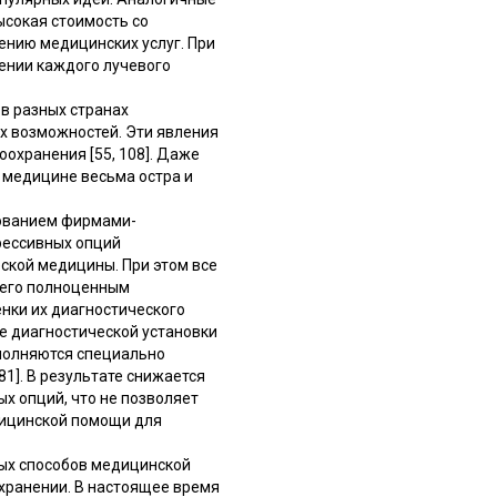
ысокая стоимость со
ению медицинских услуг. При
ении каждого лучевого
в разных странах
х возможностей. Эти явления
охранения [55, 108]. Даже
 медицине весьма остра и
вованием фирмами-
рессивных опций
ской медицины. При этом все
 его полноценным
нки их диагностического
е диагностической установки
полняются специально
]. В результате снижается
х опций, что не позволяет
дицинской помощи для
ых способов медицинской
хранении. В настоящее время