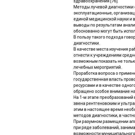
здравоохранения [76].
Методы лучевой диагностики 
эксплуатационные, организаци
единой медицинской науки и в
выводы по результатам анали
обоснованно могут быть испо
В пользу такого подхода гов
диагностики.
В качестве места изучения р
отнести к учреждениям средн
возможным показать не тольк
лечебных мероприятий.
Проработка вопроса о примен
государственная власть пров
ресурсами и в качестве одно
обращено особое внимание н
На 1-м этапе преобразований
звена рентгеновским и ультра
этим в настоящее время необ
методов диагностики, в частн
При разумном размещении апп
при ряде заболеваний, заним
возможности муниципального 