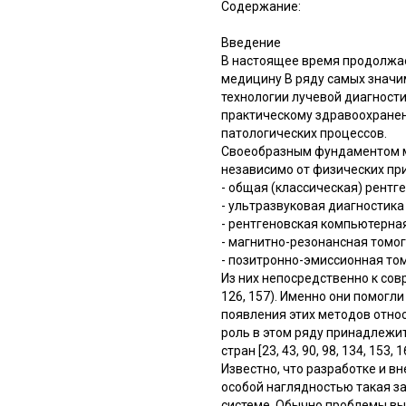
Содержание:
Введение
В настоящее время продолжает
медицину В ряду самых значи
технологии лучевой диагност
практическому здравоохране
патологических процессов.
Своеобразным фундаментом м
независимо от физических при
- общая (классическая) рентг
- ультразвуковая диагностика
- рентгеновская компьютерная
- магнитно-резонансная томо
- позитронно-эмиссионная то
Из них непосредственно к совр
126, 157). Именно они помогл
появления этих методов отно
роль в этом ряду принадлежи
стран [23, 43, 90, 98, 134, 153, 1
Известно, что разработке и 
особой наглядностью такая з
системе. Обычно проблемы вы