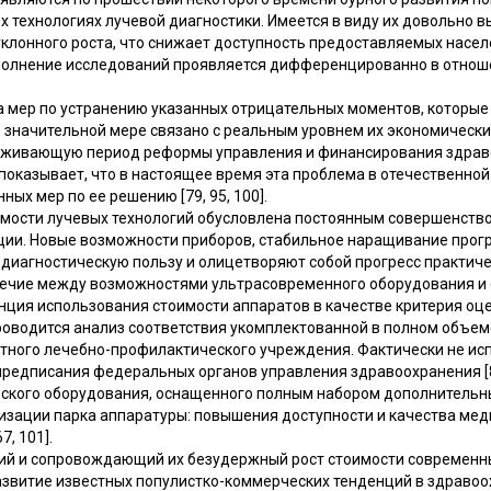
х технологиях лучевой диагностики. Имеется в виду их довольно в
клонного роста, что снижает доступность предоставляемых насел
полнение исследований проявляется дифференцированно в отнош
а мер по устранению указанных отрицательных моментов, которые 
в значительной мере связано с реальным уровнем их экономически
реживающую период реформы управления и финансирования здраво
показывает, что в настоящее время эта проблема в отечественной
ых мер по ее решению [79, 95, 100].
имости лучевых технологий обусловлена постоянным совершенст
ции. Новые возможности приборов, стабильное наращивание прог
диагностическую пользу и олицетворяют собой прогресс практиче
речие между возможностями ультрасовременного оборудования и
ция использования стоимости аппаратов в качестве критерия оце
проводится анализ соответствия укомплектованной в полном объем
тного лечебно-профилактического учреждения. Фактически не ис
редписания федеральных органов управления здравоохранения [81
ского оборудования, оснащенного полным набором дополнительны
изации парка аппаратуры: повышения доступности и качества ме
7, 101].
ций и сопровождающий их безудержный рост стоимости современн
звитие известных популистко-коммерческих тенденций в здравоо