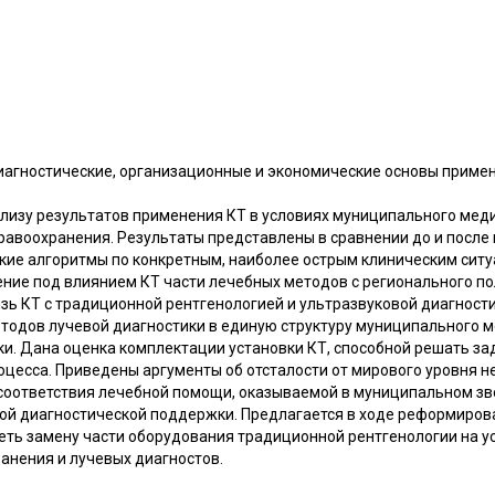
иагностические, организационные и экономические основы приме
лизу результатов применения КТ в условиях муниципального мед
равоохранения. Результаты представлены в сравнении до и после
ие алгоритмы по конкретным, наиболее острым клиническим ситу
ние под влиянием КТ части лечебных методов с регионального по
зь КТ с традиционной рентгенологией и ультразвуковой диагност
тодов лучевой диагностики в единую структуру муниципального 
ки. Дана оценка комплектации установки КТ, способной решать з
оцесса. Приведены аргументы об отсталости от мирового уровня 
есоответствия лечебной помощи, оказываемой в муниципальном з
ой диагностической поддержки. Предлагается в ходе реформиров
ть замену части оборудования традиционной рентгенологии на ус
анения и лучевых диагностов.