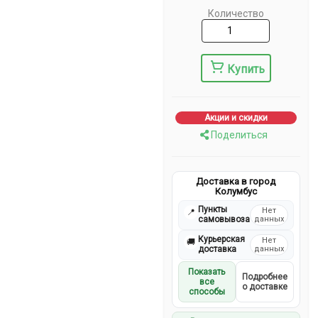
Количество
Купить
Акции и скидки
Поделиться
Доставка в город
Колумбус
Пункты
Нет
📍
самовывоза
данных
Курьерская
Нет
🚚
доставка
данных
Показать
Подробнее
все
о доставке
способы