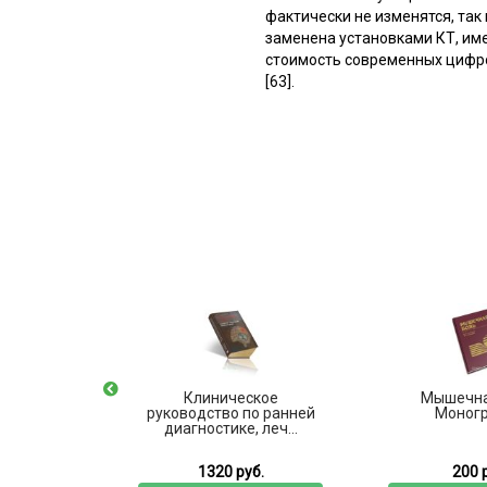
фактически не изменятся, та
заменена установками КТ, им
стоимость современных цифро
[63].
рологии
Клиническое
Мышечна
руководство по ранней
Моног
диагностике, леч...
б.
1320 руб.
200 