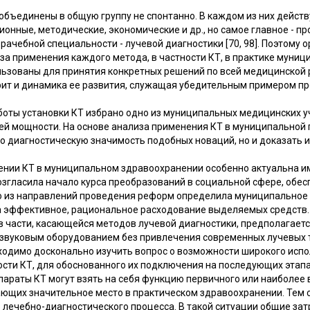
объединены в общую группу не спонтанно. В каждом из них дейст
онные, методические, экономические и др., но самое главное - 
рачебной специальности - лучевой диагностики [70, 98]. Поэтому
за применения каждого метода, в частности КТ, в практике муни
льзованы для принятия конкретных решений по всей медицинской 
орит и динамика ее развития, служащая убедительным примером п
аботы установки КТ избрано одно из муниципальных медицинских 
ей мощности. На основе анализа применения КТ в муниципальной 
о диагностическую значимость подобных новаций, но и доказать и
ении КТ в муниципальном здравоохранении особенно актуальна им
озгласила начало курса преобразований в социальной сфере, обе
го из направлений проведения реформ определила муниципальное 
а эффективное, рациональное расходование выделяемых средств.
 в части, касающейся методов лучевой диагностики, предполагае
звуковым оборудованием без привлечения современных лучевых те
ходимо досконально изучить вопрос о возможности широкого исп
ости КТ, для обоснованного их подключения на последующих этап
араты КТ могут взять на себя функцию первичного или наиболее
ающих значительное место в практическом здравоохранении. Тем
лечебно-диагностического процесса. В такой ситуации общие зат