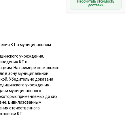
Рассчитать стоимость
доставки
нения КТ в муниципальном
ицинского учреждения,
 введения КТ в
ациям. На примере нескольких
ля в зону муниципальной
икой. Убедительно доказана
медицинского учреждения -
адачи муниципального
некоторых применяемых до сих
вене, цивилизованным
ания отечественного
тановки КТ.