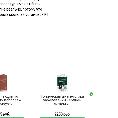
аппаратуры может быть
не реально, потому что
 ряда моделей установок КТ
 лекций по
Топическая диагностика
Секрет
ым вопросам
заболеваний нервной
ирурги...
системы...
5 руб.
9250 руб.
1