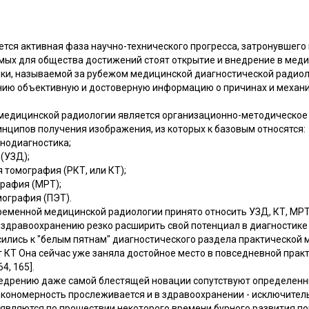
ся активная фаза научно-технического прогресса, затронувшего 
мых для общества достижений стоят открытие и внедрение в мед
ики, называемой за рубежом медицинской диагностической радиол
нию объективную и достоверную информацию о причинах и механи
едицинской радиологии является организационно-методическое 
нципов получения изображения, из которых к базовым относятся:
енодиагностика;
 (УЗД);
 томография (РКТ, или КТ);
графия (МРТ);
мография (ПЭТ).
еменной медицинской радиологии принято относить УЗД, КТ, МРТ и ПЭ
и здравоохранению резко расширить свой потенциал в диагностике
сились к "белым пятнам" диагностического раздела практической
т КТ Она сейчас уже заняла достойное место в повседневной прак
64, 165].
внедрению даже самой блестящей новации сопутствуют определен
акономерность прослеживается и в здравоохранении - исключите
являются по прошествии некоторого времени бурного развития п