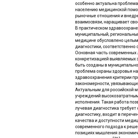
особенно актуальна проблема
населению медицинской помощ
рыночные отношения и внедре
взаимосвязи, наращивает свое
В практическом здравоохранен
муниципальный, региональный
медицине обусловлено целым 
диагностики, соответственно 
Основная часть современных 
конкретизацией выявляемых з
быть созданы в муниципально
проблема охраны здоровья нас
здравоохранения критерии пр
закономерности, увязывающие
Актуальным для российской 
учреждений высокозатратными
исполнения. Такая работа по
лучевая диагностика требует
диагностику, входит в переч
качества и доступности медиц
современного подхода к реше
позициях мышления экономич