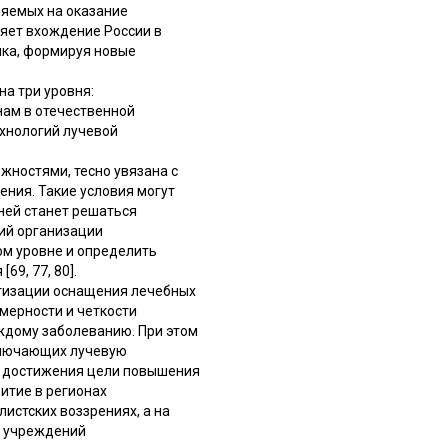
ляемых на оказание
ляет вхождение России в
ика, формируя новые
а три уровня:
нам в отечественной
ехнологий лучевой
ностями, тесно увязана с
ния. Такие условия могут
ней станет решаться
ций организации
ом уровне и определить
9, 77, 80].
тизации оснащения лечебных
мерности и четкости
аждому заболеванию. При этом
включающих лучевую
я достижения цели повышения
итие в регионах
истских воззрениях, а на
и учреждений