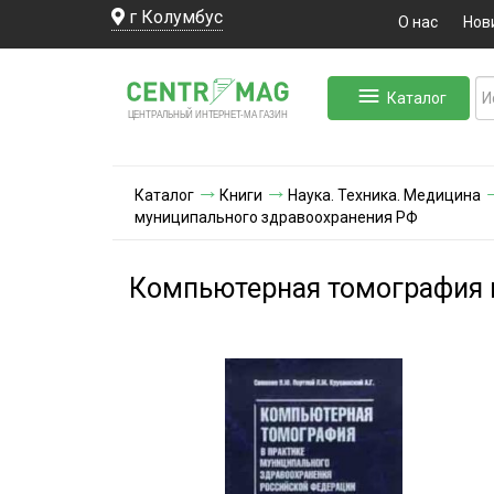
г Колумбус
О нас
Нов
Каталог
ЛЬНЫЙ ИНТЕРНЕТ-МА
ЦЕНТ
Р
А
Г
А
ЗИН
Каталог
Книги
Наука. Техника. Медицина
муниципального здравоохранения РФ
Компьютерная томография 