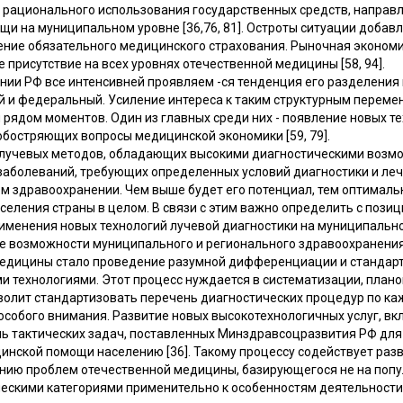
 рационального использования государственных средств, направ
и на муниципальном уровне [36,76, 81]. Остроты ситуации добав
ние обязательного медицинского страхования. Рыночная эконом
 присутствие на всех уровнях отечественной медицины [58, 94].
ии РФ все интенсивней проявляем -ся тенденция его разделения н
 и федеральный. Усиление интереса к таким структурным переме
рядом моментов. Один из главных среди них - появление новых т
обостряющих вопросы медицинской экономики [59, 79].
лучевых методов, обладающих высокими диагностическими возмож
аболеваний, требующих определенных условий диагностики и лече
м здравоохранении. Чем выше будет его потенциал, тем оптималь
еления страны в целом. В связи с этим важно определить с пози
именения новых технологий лучевой диагностики на муниципальн
 возможности муниципального и регионального здравоохранения [6
медицины стало проведение разумной дифференциации и стандар
 технологиями. Этот процесс нуждается в систематизации, плано
зволит стандартизовать перечень диагностических процедур по к
 особого внимания. Развитие новых высокотехнологичных услуг, 
ень тактических задач, поставленных Минздравсоцразвития РФ дл
инской помощи населению [36]. Такому процессу содействует разв
нию проблем отечественной медицины, базирующегося не на попул
ескими категориями применительно к особенностям деятельност