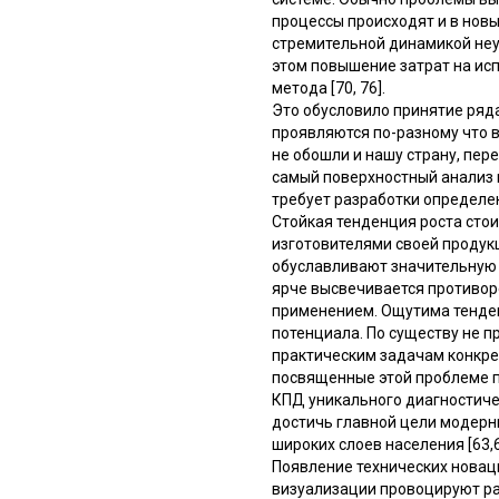
процессы происходят и в новы
стремительной динамикой неу
этом повышение затрат на ис
метода [70, 76].
Это обусловило принятие ряд
проявляются по-разному что 
не обошли и нашу страну, пе
самый поверхностный анализ 
требует разработки определенн
Стойкая тенденция роста сто
изготовителями своей продук
обуславливают значительную 
ярче высвечивается противо
применением. Ощутима тенден
потенциала. По существу не 
практическим задачам конкре
посвященные этой проблеме п
КПД уникального диагностиче
достичь главной цели модерн
широких слоев населения [63,6
Появление технических нова
визуализации провоцируют ра