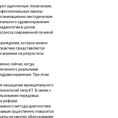
вуют идентичные технические,
профессиональные законы
 организационно-методические
ципального здравоохранения
радиологии в целом.
рогресса современной лучевой
учреждении, которое можно
практике представляется
х влияние на результаты
енно сейчас, когда
спеченного реальными
здравоохранение. При этом
тся насыщение муниципального
хнологий типа КТ. В связи с
ользования передовых
ах реформ.
 важного метода диагностики
 самым существенно повысятся
раты на закупку оборудования