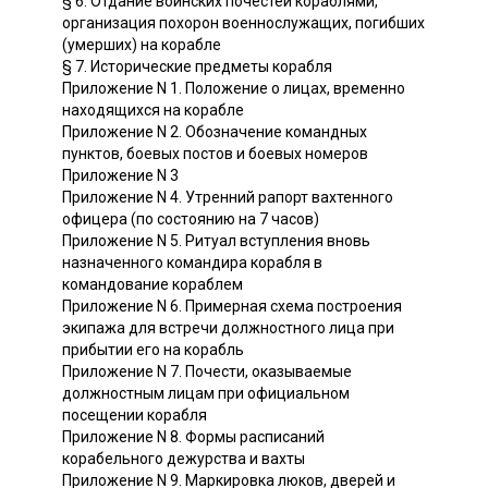
§ 6. Отдание воинских почестей кораблями,
организация похорон военнослужащих, погибших
(умерших) на корабле
§ 7. Исторические предметы корабля
Приложение N 1. Положение о лицах, временно
находящихся на корабле
Приложение N 2. Обозначение командных
пунктов, боевых постов и боевых номеров
Приложение N 3
Приложение N 4. Утренний рапорт вахтенного
офицера (по состоянию на 7 часов)
Приложение N 5. Ритуал вступления вновь
назначенного командира корабля в
командование кораблем
Приложение N 6. Примерная схема построения
экипажа для встречи должностного лица при
прибытии его на корабль
Приложение N 7. Почести, оказываемые
должностным лицам при официальном
посещении корабля
Приложение N 8. Формы расписаний
корабельного дежурства и вахты
Приложение N 9. Маркировка люков, дверей и