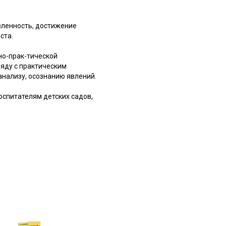
вленность, достижение
ста.
но-прак-тической
ряду с практическим
нализу, осознанию явлений.
оспитателям детских садов,