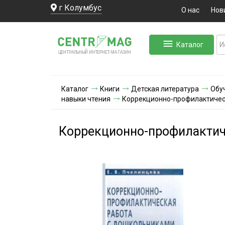
г Колумбус
О нас
Нов
Каталог
ЛЬНЫЙ ИНТЕРНЕТ-МА
ЦЕНТ
Р
А
Г
А
ЗИН
Каталог
Книги
Детская литература
Обу
навыки чтения
Коррекционно-профилактичес
Коррекционно-профилактич