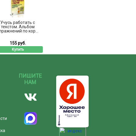
Учусь работать с
текстом. Альбом
пражнений по кор...
155 руб.
Купить
ПИШИТЕ
НАМ
ости
жка