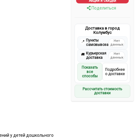
Акции и скидки
Поделиться
Доставка в город
Колумбус
Пункты
Нет
📍
самовывоза
данных
Курьерская
Нет
🚚
доставка
данных
Показать
Подробнее
все
о доставке
способы
Рассчитать стоимость
доставки
ений у детей дошкольного