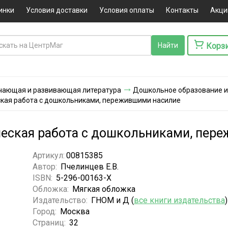
инки
Условия доставки
Условия оплаты
Контакты
Акци
Корз
чающая и развивающая литература
Дошкольное образование и
кая работа с дошкольниками, пережившими насилие
еская работа с дошкольниками, пер
Артикул:
00815385
Автор:
Пчелинцев Е.В.
ISBN:
5-296-00163-X
Обложка:
Мягкая обложка
Издательство:
ГНОМ и Д (
все книги издательства
)
Город:
Москва
Страниц:
32