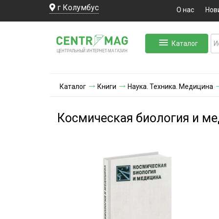
г Колумбус
О нас
Нов
Каталог
ЛЬНЫЙ ИНТЕРНЕТ-МА
ЦЕНТ
Р
А
Г
А
ЗИН
Каталог
Книги
Наука. Техника. Медицина
Космическая биология и м