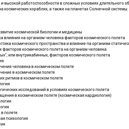
 и высокой работоспособности в сложных условиях длительного о
а космических кораблях, а также на планетах Солнечной системы.
азвитие космической биологии и медицины
ка влияния на организм человека факторов космического полета
истика космического пространства и влияние па организм статиче
х факторов космического полета на организм человека
ных", или внутрикабинных, факторов космического полета
ия
ечения человека в космическом полете
ечение в космическом полете
ких ритмов в космическом полете
логия
огических исследований в условиях космического полета
ращения в космическом полете (космическая кардиология)
ология
логия
 в полете
вая психология
гия