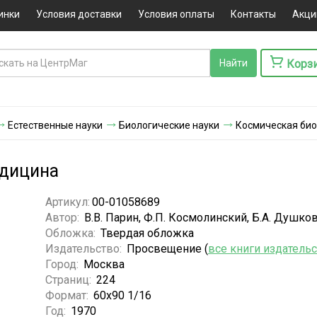
инки
Условия доставки
Условия оплаты
Контакты
Акци
Корз
Естественные науки
Биологические науки
Космическая био
едицина
Артикул:
00-01058689
Автор:
В.В. Парин, Ф.П. Космолинский, Б.А. Душко
Обложка:
Твердая обложка
Издательство:
Просвещение (
все книги издатель
Город:
Москва
Страниц:
224
Формат:
60х90 1/16
Год:
1970