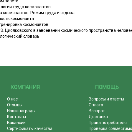
ом полете
ологии труда космонавтов
да космонавтов. Режим труда и отдыха
ность космонавта
и тренировка космонавтов
 Э. Циолковского в завоевании космического пространства челове
логический словарь
КОМПАНИЯ
ПОМОЩЬ
О нас
Вопросы и ответы
Отзывы
Оплата
Наши награды
Возврат
Контакты
Доставка
Вакансии
Права потребителя
Сертификаты качества
Проверка совместим