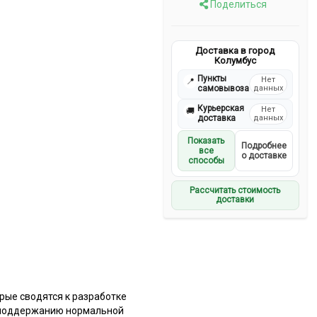
Поделиться
Доставка в город
Колумбус
Пункты
Нет
📍
самовывоза
данных
Курьерская
Нет
🚚
доставка
данных
Показать
Подробнее
все
о доставке
способы
Рассчитать стоимость
доставки
рые сводятся к разработке
, поддержанию нормальной