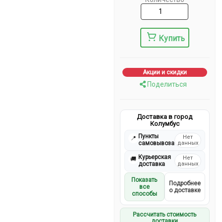
Купить
Акции и скидки
Поделиться
Доставка в город
Колумбус
Пункты
Нет
📍
самовывоза
данных
Курьерская
Нет
🚚
доставка
данных
Показать
Подробнее
все
о доставке
способы
Рассчитать стоимость
доставки