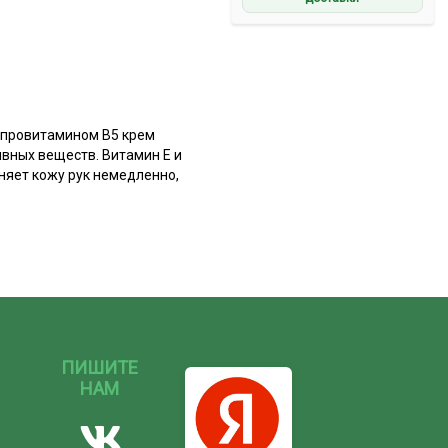
 провитамином B5 крем
вных веществ. Витамин Е и
яет кожу рук немедленно,
ПИШИТЕ
НАМ