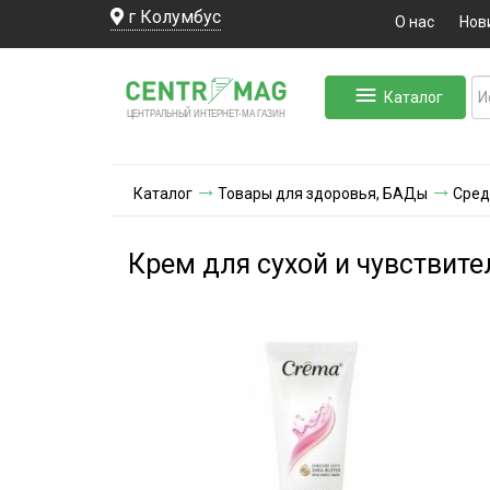
г Колумбус
О нас
Нов
Каталог
ЛЬНЫЙ ИНТЕРНЕТ-МА
ЦЕНТ
Р
А
Г
А
ЗИН
Каталог
Товары для здоровья, БАДы
Сред
Крем для сухой и чувствите