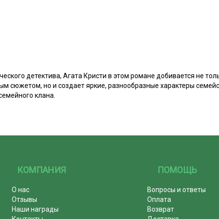
ческого детектива, Агата Кристи в этом романе добивается не т
ым сюжетом, но и создает яркие, разнообразные характеры семей
семейного клана.
КОМПАНИЯ
ПОМОЩЬ
О нас
Вопросы и ответы
Отзывы
Оплата
Наши награды
Возврат
Контакты
Доставка