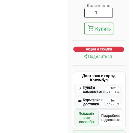
Количество
Купить
Акции и скидки
Поделиться
Доставка в город
Колумбус
Пункты
Нет
📍
самовывоза
данных
Курьерская
Нет
🚚
доставка
данных
Показать
Подробнее
все
о доставке
способы