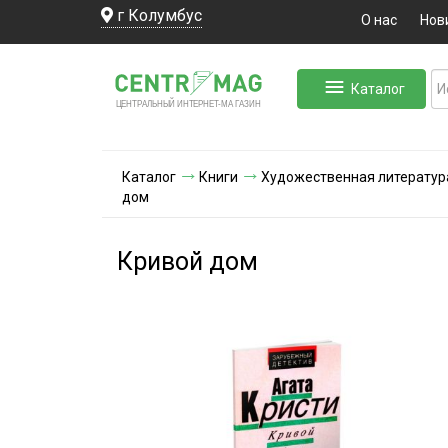
г Колумбус
О нас
Нов
Каталог
ЛЬНЫЙ ИНТЕРНЕТ-МА
ЦЕНТ
Р
А
Г
А
ЗИН
Каталог
Книги
Художественная литератур
дом
Кривой дом