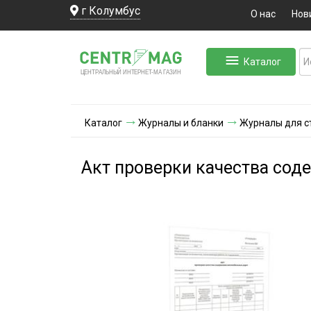
г Колумбус
О нас
Нов
Каталог
ЛЬНЫЙ ИНТЕРНЕТ-МА
ЦЕНТ
Р
А
Г
А
ЗИН
Каталог
Журналы и бланки
Журналы для ст
Акт проверки качества сод