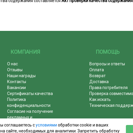
ства содержания составляется
Акт проверки качества содержания
КОМПАНИЯ
ПОМОЩЬ
О нас
Вопросы и ответы
Отзывы
Оплата
Наши награды
Возврат
Контакты
Доставка
Вакансии
Права потребителя
Сертификаты качества
Проверка совместим
Политика
Как искать
конфиденциальности
Техническая поддер
Согласие на получение
рекламных и
информационных рассылок
вы соглашаетесь с
условиями
обработки cookie и ваших
Почему журналы покупают у
на сайте, необходимых для аналитики. Запретить обработку