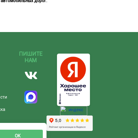
 автомобильных дорог.
ПИШИТЕ
НАМ
ости
жка
ОК