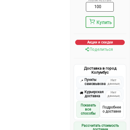
Купить
Акции и скидки
Поделиться
Доставка в город
Колумбус
Пункты
Нет
📍
самовывоза
данных
Курьерская
Нет
🚚
доставка
данных
Показать
Подробнее
все
о доставке
способы
Рассчитать стоимость
доставки