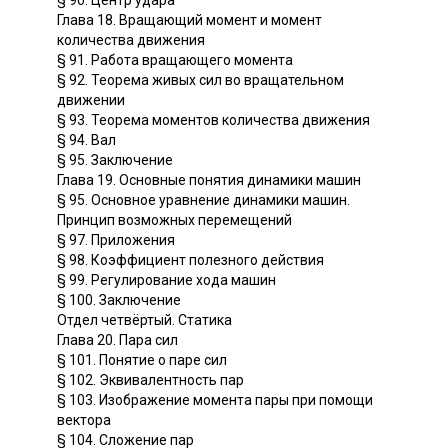
§ 90. Центр удара
Глава 18. Вращающий момент и момент
количества движения
§ 91. Работа вращающего момента
§ 92. Теорема живых сил во вращательном
движении
§ 93. Теорема моментов количества движения
§ 94. Вал
§ 95. Заключение
Глава 19. Основные понятия динамики машин
§ 95. Основное уравнение динамики машин.
Принцип возможных перемещений
§ 97. Приложения
§ 98. Коэффициент полезного действия
§ 99. Регулирование хода машин
§ 100. Заключение
Отдел четвёртый. Статика
Глава 20. Пара сил
§ 101. Понятие о паре сил
§ 102. Эквивалентность пар
§ 103. Изображение момента пары при помощи
вектора
§ 104. Сложение пар