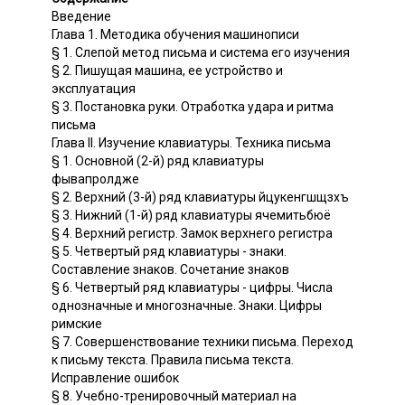
Введение
Глава 1. Методика обучения машинописи
§ 1. Слепой метод письма и система его изучения
§ 2. Пишущая машина, ее устройство и
эксплуатация
§ 3. Постановка руки. Отработка удара и ритма
письма
Глава II. Изучение клавиатуры. Техника письма
§ 1. Основной (2-й) ряд клавиатуры
фывапролдже
§ 2. Верхний (3-й) ряд клавиатуры йцукенгшщзхъ
§ 3. Нижний (1-й) ряд клавиатуры ячемитьбюё
§ 4. Верхний регистр. Замок верхнего регистра
§ 5. Четвертый ряд клавиатуры - знаки.
Составление знаков. Сочетание знаков
§ 6. Четвертый ряд клавиатуры - цифры. Числа
однозначные и многозначные. Знаки. Цифры
римские
§ 7. Совершенствование техники письма. Переход
к письму текста. Правила письма текста.
Исправление ошибок
§ 8. Учебно-тренировочный материал на