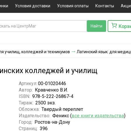
инки
Условия доставки
Условия оплаты
Контакты
Акци
Корз
ля училищ, колледжей и техникумов
Латинский язык: для медиц
цинских колледжей и училищ
Артикул:
00-01020446
Автор:
Кравченко В.И.
ISBN:
978-5-222-26867-4
Тираж:
2500 экз.
Обложка:
Твердый переплет
Издательство:
Феникс (
все книги издательства
)
Город:
Ростов-на-Дону
Страниц:
396