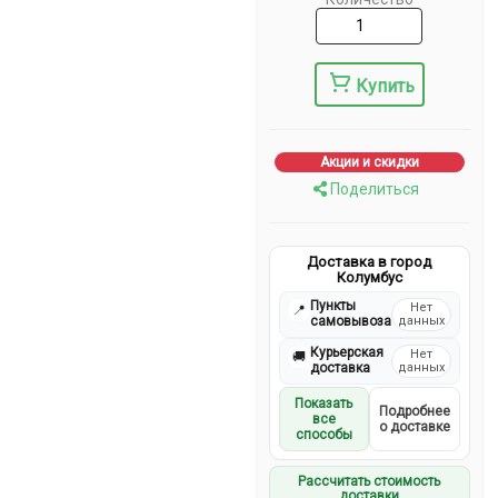
Купить
Акции и скидки
Поделиться
Доставка в город
Колумбус
Пункты
Нет
📍
самовывоза
данных
Курьерская
Нет
🚚
доставка
данных
Показать
Подробнее
все
о доставке
способы
Рассчитать стоимость
доставки