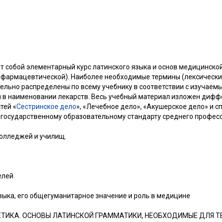
т собой элементарный курс латинского языка и основ медицинско
, фармацевтической). Наиболее необходимые термины (лексически
льно распределены по всему учебнику в соответствии с изучаем
 в наименовании лекарств. Весь учебный материал изложен дифф
тей «
Сестринское дело
», «Лечебное дело», «Акушерское дело» и 
государственному образовательному стандарту среднего профес
олледжей и училищ.
елей
зыка, его общегуманитарное значение и роль в медицине
ЕТИКА. ОСНОВЫ ЛАТИНСКОЙ ГРАММАТИКИ, НЕОБХОДИМЫЕ ДЛЯ 