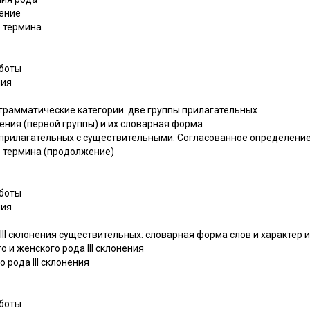
ление
о термина
аботы
ния
о грамматические категории. две группы прилагательных
нения (первой группы) и их словарная форма
я прилагательных с существительными. Согласованное определени
о термина (продолжение)
аботы
ния
III склонения существительных: словарная форма слов и характер и
 и женского рода III склонения
 рода III склонения
аботы