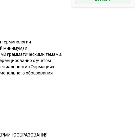
й терминологии
й минимум) и
ыми грамматическими темами.
еренцированно с учетом
специальности «Фармация».
сионального образования
ТЕРМИНООБРАЗОВАНИЯ.