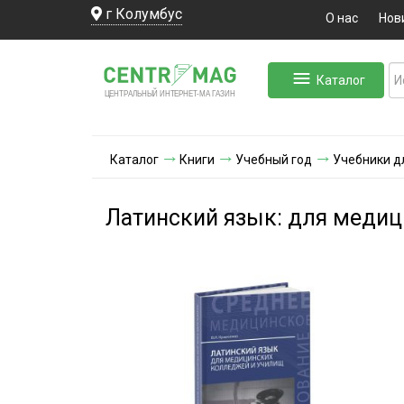
г Колумбус
О нас
Нов
Каталог
ЛЬНЫЙ ИНТЕРНЕТ-МА
ЦЕНТ
Р
А
Г
А
ЗИН
Каталог
Книги
Учебный год
Учебники д
Латинский язык: для меди