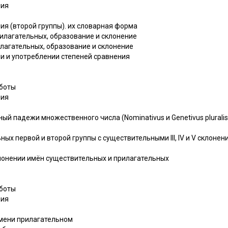
ния
ения (второй группы). их словарная форма
рилагательных, образование и склонение
илагательных, образование и склонение
ии и употреблении степеней сравнения
аботы
ния
ный падежи множественного числа (Nominativus и Genetivus plurali
ных первой и второй группы с существительными III, IV и V склоне
клонении имён существительных и прилагательных
аботы
ния
имени прилагательном