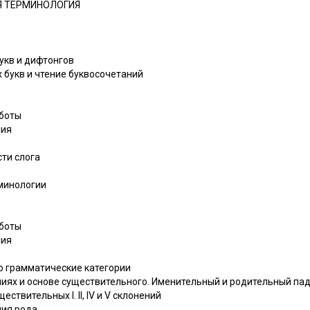
Я ТЕРМИНОЛОГИЯ
букв и дифтонгов
х букв и чтение буквосочетаний
аботы
ния
сти слога
рминологии
аботы
ния
го грамматические категории
ениях и основе существительного. Именительный и родительный па
ствительных I. II, IV и V склонений
ния рода