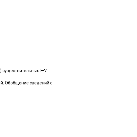
s) существительных I—V
ний. Обобщение сведений о