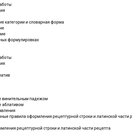
работы
ния
кие категории и словарная форма
ие
ние
птурных формулировках
работы
ния
латив
ие винительным падежом
е аблативом
равления
овные правила оформления рецептурной строки и латинской части 
рмления рецептурной строки и латинской части рецепта