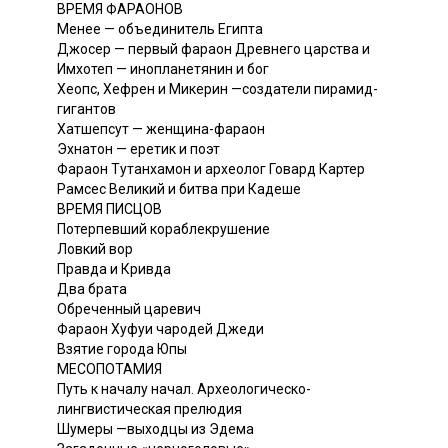
ВРЕМЯ ФАРАОНОВ
Менее — объединитель Египта
Джосер — первый фараон Древнего царства и
Имхотеп — инопланетянин и бог
Хеопс, Хефрен и Микерин —создатели пирамид-
гигантов
Хатшепсут — женщина-фараон
Эхнатон — еретик и поэт
Фараон Тутанхамон и археолог Говард Картер
Рамсес Великий и битва при Кадеше
ВРЕМЯ ПИСЦОВ
Потерпевший кораблекрушение
Ловкий вор
Правда и Кривда
Два брата
Обреченный царевич
Фараон Хуфуи чародей Джеди
Взятие города Юпы
МЕСОПОТАМИЯ
Путь к началу начал. Археологическо-
лингвистическая прелюдия
Шумеры —выходцы из Эдема