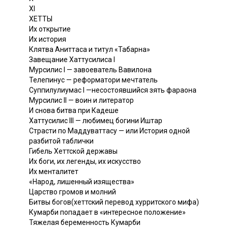
XI
ХЕТТЫ
Их открытие
Их история
Клятва Аниттаса и титул «Табарна»
Завещание Хаттусилиса I
Мурсилис I — завоеватель Вавилона
Телепинус — реформатори мечтатель
Суппилулиумас I —несостоявшийся зять фараона
Мурсилис II — воин и литератор
И снова битва при Кадеше
Хаттусилис III — любимец богини Иштар
Страсти по Маддуваттасу — или История одной
разбитой таблички
Гибель Хеттской державы
Их боги, их легенды, их искусство
Их менталитет
«Народ, лишенный изящества»
Царство громов и молний
Битвы богов(хеттский перевод хурритского мифа)
Кумарби попадает в «интересное положение»
Тяжелая беременность Кумарби