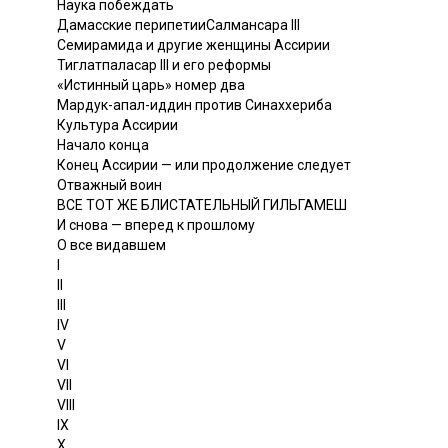
Наука побеждать
Дамасские перипетииСалмансара III
Семирамида и другие женщины Ассирии
Тиглатпаласар III и его реформы
«Истинный царь» номер два
Мардук-апал-иддин против Синаххериба
Культура Ассирии
Начало конца
Конец Ассирии — или продолжение следует
Отважный воин
ВСЕ ТОТ ЖЕ БЛИСТАТЕЛЬНЫЙ ГИЛЬГАМЕШ
И снова — вперед к прошлому
О все видавшем
I
II
III
IV
V
VI
VII
VIII
IX
X