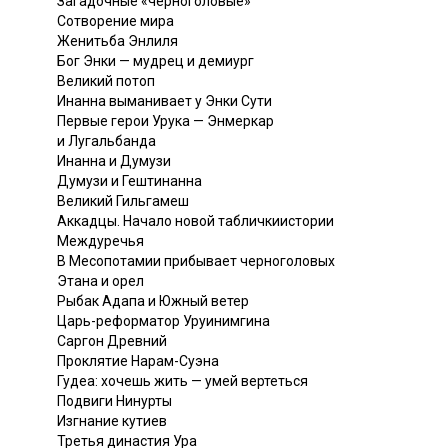
Загадочные «черноголовые»
Сотворение мира
Женитьба Энлиля
Бог Энки — мудрец и демиург
Великий потоп
Инанна выманивает у Энки Сути
Первые герои Урука — Энмеркар
и Лугальбанда
Инанна и Думузи
Думузи и Гештинанна
Великий Гильгамеш
Аккадцы. Начало новой табличкиистории
Междуречья
В Месопотамии прибывает черноголовых
Этана и орел
Рыбак Адапа и Южный ветер
Царь-реформатор Уруинимгина
Саргон Древний
Проклятие Нарам-Суэна
Гудеа: хочешь жить — умей вертеться
Подвиги Нинурты
Изгнание кутиев
Третья династия Ура