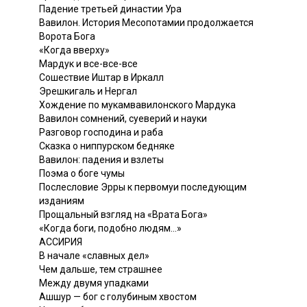
Падение третьей династии Ура
Вавилон. История Месопотамии продолжается
Ворота Бога
«Когда вверху»
Мардук и все-все-все
Сошествие Иштар в Иркалл
Эрешкигаль и Нергал
Хождение по мукамвавилонского Мардука
Вавилон сомнений, суеверий и науки
Разговор господина и раба
Сказка о ниппурском бедняке
Вавилон: падения и взлеты
Поэма о боге чумы
Послесловие Эрры к первомуи последующим
изданиям
Прощальный взгляд на «Врата Бога»
«Когда боги, подобно людям...»
АССИРИЯ
В начале «славных дел»
Чем дальше, тем страшнее
Между двумя упадками
Ашшур — бог с голубиным хвостом