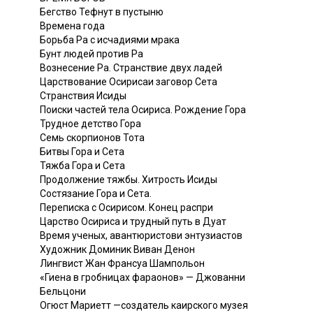
Бегство Тефнут в пустыню
Времена года
Борьба Ра с исчадиями мрака
Бунт людей против Ра
Вознесение Ра. Странствие двух ладей
Царствование Осирисаи заговор Сета
Странствия Исиды
Поиски частей тела Осириса. Рождение Гора
Трудное детство Гора
Семь скорпионов Тота
Битвы Гора и Сета
Тяжба Гора и Сета
Продолжение тяжбы. Хитрость Исиды
Состязание Гора и Сета.
Переписка с Осирисом. Конец распри
Царство Осириса и трудный путь в Дуат
Время ученых, авантюристови энтузиастов
Художник Доминик Виван Денон
Лингвист Жан Франсуа Шампольон
«Гиена в гробницах фараонов» — Джованни
Бельцони
Огюст Мариетт —создатель каирского музея