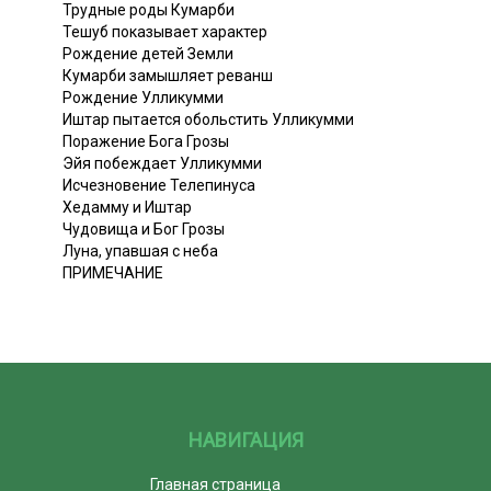
Трудные роды Кумарби
Тешуб показывает характер
Рождение детей Земли
Кумарби замышляет реванш
Рождение Улликумми
Иштар пытается обольстить Улликумми
Поражение Бога Грозы
Эйя побеждает Улликумми
Исчезновение Телепинуса
Хедамму и Иштар
Чудовища и Бог Грозы
Луна, упавшая с неба
ПРИМЕЧАНИЕ
НАВИГАЦИЯ
Главная страница