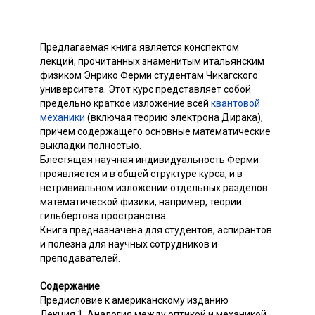
Предлагаемая книга является конспектом
лекций, прочитанных знаменитым итальянским
физиком Энрико Ферми студентам Чикагского
университета. Этот курс представляет собой
предельно краткое изложение всей
квантовой
механики
(включая теорию электрона Дирака),
причем содержащего основные математические
выкладки полностью.
Блестящая научная индивидуальность Ферми
проявляется и в общей структуре курса, и в
нетривиальном изложении отдельных разделов
математической физики, например, теории
гильбертова пространства.
Книга предназначена для студентов, аспирантов
и полезна для научных сотрудников и
преподавателей.
Содержание
Предисловие к американскому изданию
Лекция 1. Аналогия между оптикой и механикой