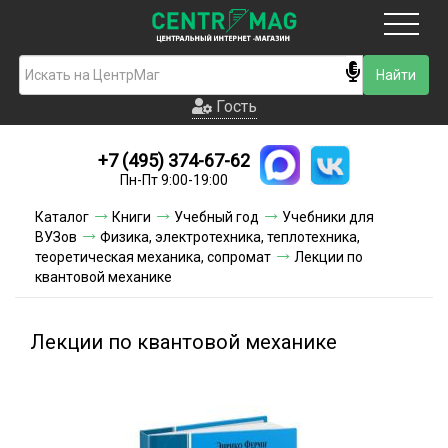
Москва
Гость
Гость
+7 (495) 374-67-62
Новинки
Пн-Пт 9:00-19:00
Условия доставки
Каталог
Книги
Учебный год
Учебники для
ВУЗов
Физика, электротехника, теплотехника,
Условия оплаты
теоретическая механика, сопромат
Лекции по
квантовой механике
Контакты
Лекции по квантовой механике
Акции и скидки