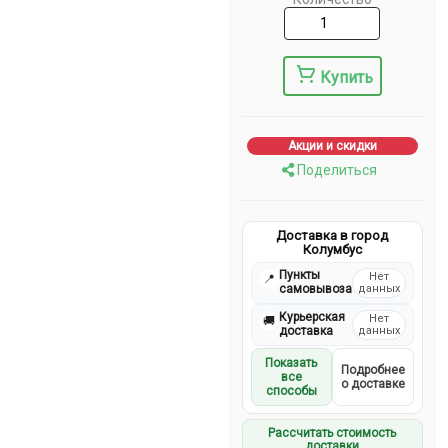
Купить
Акции и скидки
Поделиться
Доставка в город
Колумбус
Пункты
Нет
📍
самовывоза
данных
Курьерская
Нет
🚚
доставка
данных
Показать
Подробнее
все
о доставке
способы
Рассчитать стоимость
доставки