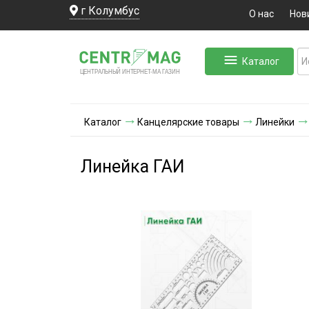
г Колумбус
О нас
Нов
Каталог
ЛЬНЫЙ ИНТЕРНЕТ-МА
ЦЕНТ
Р
А
Г
А
ЗИН
Каталог
Канцелярские товары
Линейки
Линейка ГАИ