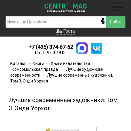
Москва
Гость
Гость
+7 (495) 374-67-62
Новинки
Пн-Пт 9:00-19:00
Условия доставки
Каталог
Книги
Книги издательства
"Комсомольская правда"
Лучшие художники
Условия оплаты
современности
Лучшие современные художники.
Том 3. Энди Уорхол
Контакты
Лучшие современные художники. Том
Акции и скидки
3. Энди Уорхол