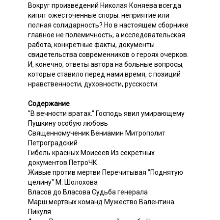
Вокруг произведений Николая Коняева всегда
кипят ожесточенные споры: неприятие или
полная солидарность? Но в настоящем сборнике
главное не полемичность, а исследовательская
работа, конкретные факты, документы
свидетельства современников о героях очерков.
И, конечно, ответы автора на больные вопросы,
которые ставило перед нами время, с позиций
нравственности, духовности, русскости.
Содержание
"В вечности вратах." Господь явил умирающему
Пушкину особую любовь
Священномученик Вениамин Митрополит
Петроградский
Гибель красных Моисеев Из секретных
документов ПетроЧК
Живые против мертви Перечитывая "Поднятую
целину" М. Шолохова
Власов до Власова Судьба генерала
Марш мертвых команд Мужество Валентина
Пикуля