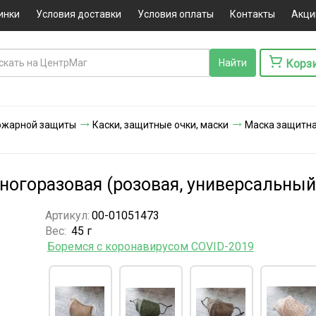
инки
Условия доставки
Условия оплаты
Контакты
Акци
Корз
ожарной защиты
Каски, защитные очки, маски
Маска защитна
ногоразовая (розовая, универсальный
Артикул:
00-01051473
Вес:
45 г
Боремся с коронавирусом COVID-2019