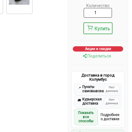
Количество
Купить
Акции и скидки
Поделиться
Доставка в город
Колумбус
Пункты
Нет
📍
самовывоза
данных
Курьерская
Нет
🚚
доставка
данных
Показать
Подробнее
все
о доставке
способы