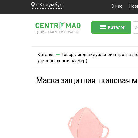
г Колумбус
О нас
Нов
Каталог
ЛЬНЫЙ ИНТЕРНЕТ-МА
ЦЕНТ
Р
А
Г
А
ЗИН
Каталог
Товары индивидуальной и противоп
универсальный размер)
Маска защитная тканевая м