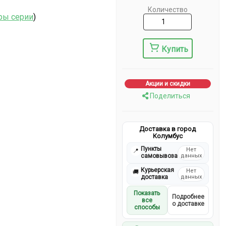
Количество
ры серии
)
Купить
Акции и скидки
Поделиться
Доставка в город
Колумбус
Пункты
Нет
📍
самовывоза
данных
Курьерская
Нет
🚚
доставка
данных
Показать
Подробнее
все
о доставке
способы