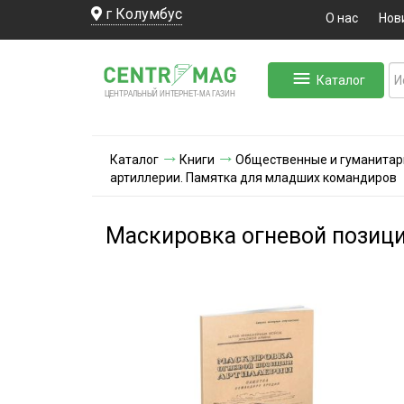
г Колумбус
О нас
Нов
Каталог
ЛЬНЫЙ ИНТЕРНЕТ-МА
ЦЕНТ
Р
А
Г
А
ЗИН
Каталог
Книги
Общественные и гуманитар
артиллерии. Памятка для младших командиров
Маскировка огневой позиц