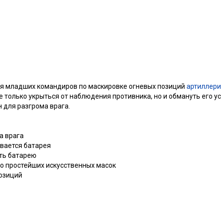
ля младших командиров по маскировке огневых позиций
артиллер
е только укрыться от наблюдения противника, но и обмануть его 
 для разгрома врага.
а врага
вается батарея
ть батарею
во простейших искусственных масок
озиций