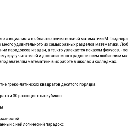
го специалиста в области занимательной математики М. Гарднера
 много удивительного из самых разных разделов математики. Люб
ии парадоксов и задач, а те, кто увлекается показом фокусов, - п
му кругу читателей и доставит много радости всем любителям ма
еподавателям математики в их работе в школах и колледжах.
ытие греко-латинских квадратов десятого порядка
драта и 30 разноцветных кубиков
ры
 разностей
занный с ней логический парадокс