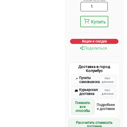
Купить
Акции и скидки
Поделиться
Доставка в город
Колумбус
Пункты
Нет
📍
самовывоза
данных
Курьерская
Нет
🚚
доставка
данных
Показать
Подробнее
все
о доставке
способы
Рассчитать стоимость
доставки