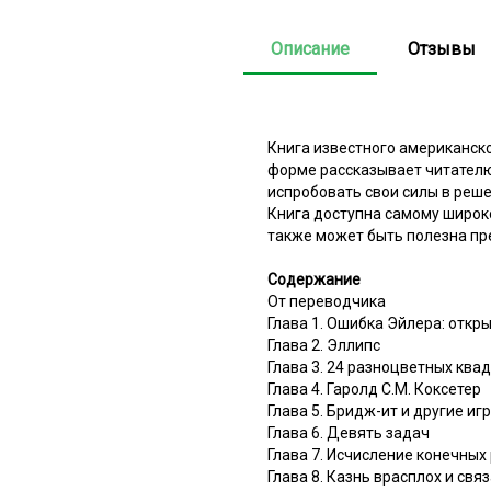
Описание
Отзывы
Книга известного американско
форме рассказывает читателю
испробовать свои силы в решен
Книга доступна самому широко
также может быть полезна пр
Содержание
От переводчика
Глава 1. Ошибка Эйлера: откр
Глава 2. Эллипс
Глава 3. 24 разноцветных ква
Глава 4. Гаролд С.М. Коксетер
Глава 5. Бридж-ит и другие иг
Глава 6. Девять задач
Глава 7. Исчисление конечных
Глава 8. Казнь врасплох и свя