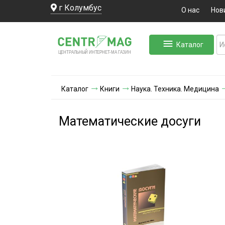
г Колумбус
О нас
Нов
Каталог
ЛЬНЫЙ ИНТЕРНЕТ-МА
ЦЕНТ
Р
А
Г
А
ЗИН
Каталог
Книги
Наука. Техника. Медицина
Математические досуги