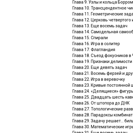
Глава 9. Узлы и кольца Борро
Глава 10. Трансцендентное чи
Глава 11. Геометрические зад
Глава 12. Церковь четвертого
Глава 13. Еще восемь задач
Глава 14. Самодельная самоо
Глава 15. Спирали
Глава 16. Игра в солитер
Глава 17. Флатландия
Глава 18. Съезд фокусников в
Глава 19. Признаки делимости
Глава 20. Еще девять задач
Глава 21. Восемь ферзей и др
Глава 22. Игра в веревочку
Глава 23. Кривые постоянной
Глава 24. «Делящиеся» фигуры
Глава 25. Двадцать шесть ка
Глава 26. От штопора до ДНК
Глава 27. Топологические раз
Глава 28. Парадоксы комбина
Глава 29. Задачу решает… би
Глава 30. Математические игр
Глава 31. Еще восемь задач