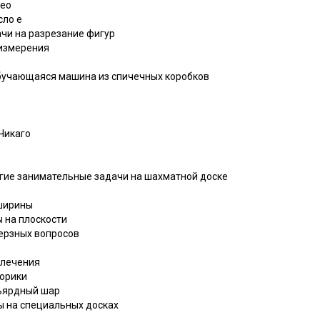
мео
сло е
ачи на разрезание фигур
 измерения
бучающаяся машина из спичечных коробков
 Чикаго
угие занимательные задачи на шахматной доске
 ширины
 на плоскости
верзных вопросов
влечения
торики
льярдный шар
ы на специальных досках